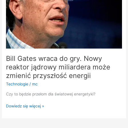
Nowy
reaktor
jądrowy
miliardera
może
zmienić
przyszłość
energii
Bill Gates wraca do gry. Nowy
reaktor jądrowy miliardera może
zmienić przyszłość energii
Technologie
/
mc
Czy to będzie przełom dla światowej energetyki?
Dowiedz się więcej »