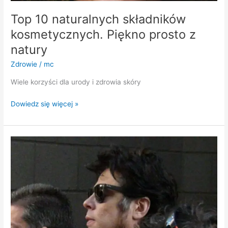
Top 10 naturalnych składników
kosmetycznych. Piękno prosto z
natury
Zdrowie
/
mc
Wiele korzyści dla urody i zdrowia skóry
Dowiedz się więcej »
Benicio
del
Toro
po
czterech
dekadach
kariery
wciąż