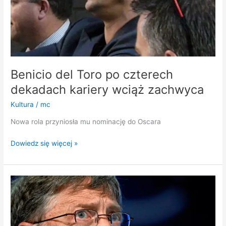
zachwyca
Benicio del Toro po czterech
dekadach kariery wciąż zachwyca
Kultura
/
mc
Nowa rola przyniosła mu nominację do Oscara
Dowiedz się więcej »
Bill
Gates
wraca
do
gry.