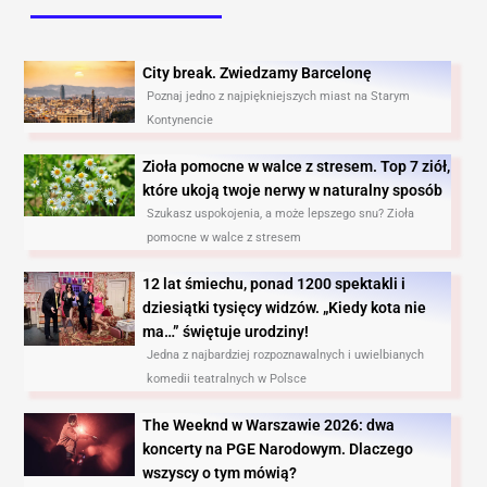
City break. Zwiedzamy Barcelonę​
Poznaj jedno z najpiękniejszych miast na Starym
Kontynencie
Zioła pomocne w walce z stresem. Top 7 ziół,
które ukoją twoje nerwy w naturalny sposób
Szukasz uspokojenia, a może lepszego snu? Zioła
pomocne w walce z stresem
12 lat śmiechu, ponad 1200 spektakli i
dziesiątki tysięcy widzów. „Kiedy kota nie
ma…” świętuje urodziny!
Jedna z najbardziej rozpoznawalnych i uwielbianych
komedii teatralnych w Polsce
The Weeknd w Warszawie 2026: dwa
koncerty na PGE Narodowym. Dlaczego
wszyscy o tym mówią?