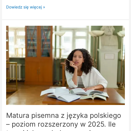
Dowiedz się więcej »
Matura
pisemna
z
języka
polskiego
–
poziom
rozszerzony
w
2025.
Ile
trwa
i
jak
Matura pisemna z języka polskiego
wygląda
– poziom rozszerzony w 2025. Ile
egzamin