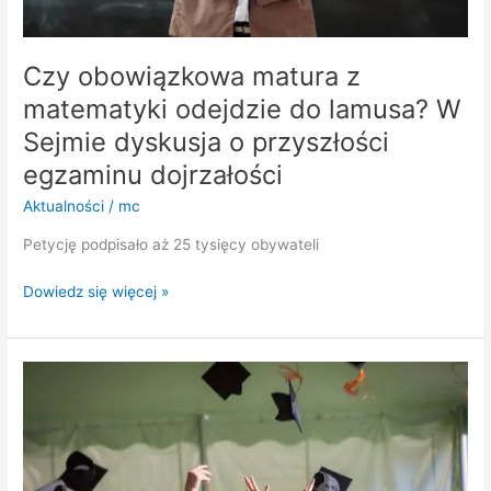
o
przyszłości
egzaminu
Czy obowiązkowa matura z
dojrzałości
matematyki odejdzie do lamusa? W
Sejmie dyskusja o przyszłości
egzaminu dojrzałości
Aktualności
/
mc
Petycję podpisało aż 25 tysięcy obywateli
Dowiedz się więcej »
Zakończenie
roku
szkolnego
2025
tydzień