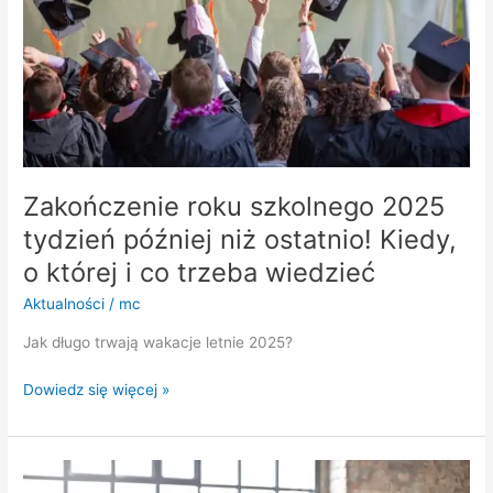
później
niż
ostatnio!
Kiedy,
o
której
i
co
trzeba
Zakończenie roku szkolnego 2025
wiedzieć
tydzień później niż ostatnio! Kiedy,
o której i co trzeba wiedzieć
Aktualności
/
mc
Jak długo trwają wakacje letnie 2025?
Dowiedz się więcej »
Aktywność