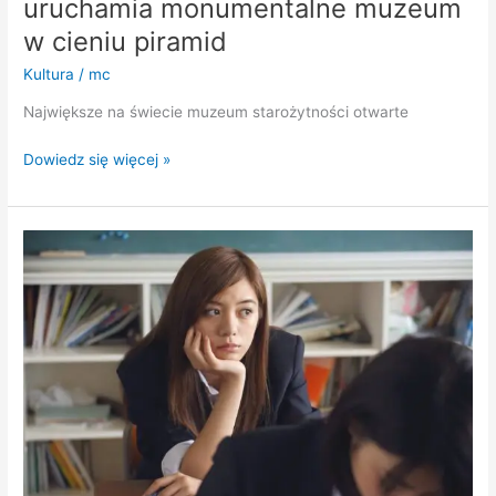
uruchamia monumentalne muzeum
w cieniu piramid
Kultura
/
mc
Największe na świecie muzeum starożytności otwarte
Dowiedz się więcej »
Matura
poprawkowa
2025:
wyniki,
terminy
i
zasady
dla
zdających