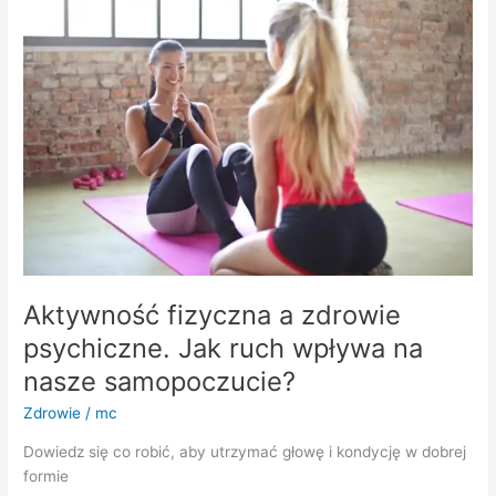
fizyczna
a
zdrowie
psychiczne.
Jak
ruch
wpływa
na
nasze
samopoczucie?
Aktywność fizyczna a zdrowie
psychiczne. Jak ruch wpływa na
nasze samopoczucie?
Zdrowie
/
mc
Dowiedz się co robić, aby utrzymać głowę i kondycję w dobrej
formie