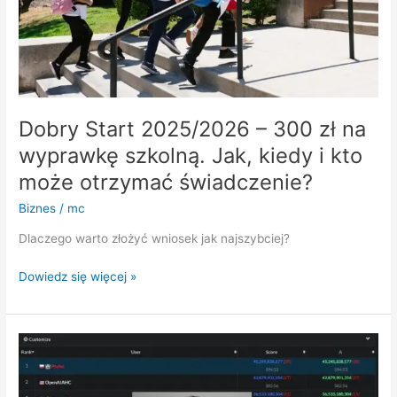
wyprawkę
szkolną.
Jak,
kiedy
i
kto
może
Dobry Start 2025/2026 – 300 zł na
otrzymać
wyprawkę szkolną. Jak, kiedy i kto
świadczenie?
może otrzymać świadczenie?
Biznes
/
mc
Dlaczego warto złożyć wniosek jak najszybciej?
Dowiedz się więcej »
Polak
lepszy
od