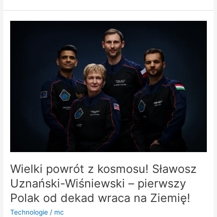
Wielki
powrót
z
kosmosu!
Sławosz
Uznański-
Wiśniewski
–
pierwszy
Polak
od
dekad
wraca
na
Wielki powrót z kosmosu! Sławosz
Ziemię!
Uznański-Wiśniewski – pierwszy
Polak od dekad wraca na Ziemię!
Technologie
/
mc