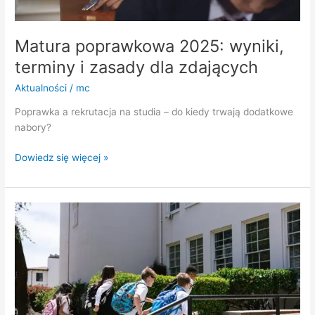
Matura poprawkowa 2025: wyniki,
terminy i zasady dla zdających
Aktualności
/
mc
Poprawka a rekrutacja na studia – do kiedy trwają dodatkowe
nabory?
Dowiedz się więcej »
Dobry
Start
2025/2026
–
300
zł
na