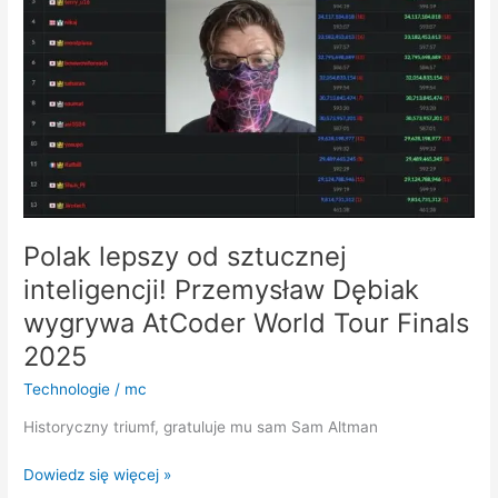
sztucznej
inteligencji!
Przemysław
Dębiak
wygrywa
AtCoder
World
Tour
Finals
2025
Polak lepszy od sztucznej
inteligencji! Przemysław Dębiak
wygrywa AtCoder World Tour Finals
2025
Technologie
/
mc
Historyczny triumf, gratuluje mu sam Sam Altman
Dowiedz się więcej »