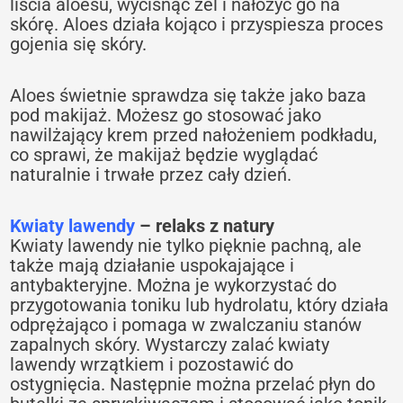
liścia aloesu, wycisnąć żel i nałożyć go na
skórę. Aloes działa kojąco i przyspiesza proces
gojenia się skóry.
Aloes świetnie sprawdza się także jako baza
pod makijaż. Możesz go stosować jako
nawilżający krem przed nałożeniem podkładu,
co sprawi, że makijaż będzie wyglądać
naturalnie i trwałe przez cały dzień.
Kwiaty lawendy
– relaks z natury
Kwiaty lawendy nie tylko pięknie pachną, ale
także mają działanie uspokajające i
antybakteryjne. Można je wykorzystać do
przygotowania toniku lub hydrolatu, który działa
odprężająco i pomaga w zwalczaniu stanów
zapalnych skóry. Wystarczy zalać kwiaty
lawendy wrzątkiem i pozostawić do
ostygnięcia. Następnie można przelać płyn do