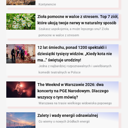
Kontynencie
Zioła pomocne w walce z stresem. Top 7 ziół,
które ukoją twoje nerwy w naturalny sposób
Szukasz uspokojenia, a może lepszego snu? Zioła
pomocne w walce z stresem
12 lat śmiechu, ponad 1200 spektakli i
dziesiątki tysięcy widzów. „Kiedy kota nie
ma…” świętuje urodziny!
Jedna z najbardziej rozpoznawalnych i uwielbianych
komedii teatralnych w Polsce
The Weeknd w Warszawie 2026: dwa
koncerty na PGE Narodowym. Dlaczego
wszyscy o tym mówią?
Warszawa na trasie wielkiego widowiska popowego
Zalety i wady energii odnawialnej
Co wiemy o nowych źródłach energii