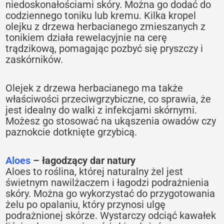
niedoskonałościami skóry. Można go dodać do
codziennego toniku lub kremu. Kilka kropel
olejku z drzewa herbacianego zmieszanych z
tonikiem działa rewelacyjnie na cerę
trądzikową, pomagając pozbyć się pryszczy i
zaskórników.
Olejek z drzewa herbacianego ma także
właściwości przeciwgrzybiczne, co sprawia, że
jest idealny do walki z infekcjami skórnymi.
Możesz go stosować na ukąszenia owadów czy
paznokcie dotknięte grzybicą.
Aloes
– łagodzący dar natury
Aloes to roślina, której naturalny żel jest
świetnym nawilżaczem i łagodzi podrażnienia
skóry. Można go wykorzystać do przygotowania
żelu po opalaniu, który przynosi ulgę
podrażnionej skórze. Wystarczy odciąć kawałek