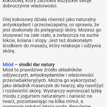
kokosowy, który zachowa wszystkie swoje
dobroczynne właściwości.
Olej kokosowy działa również jako naturalny
antyoksydant i przeciwzapalny, co sprawia, że
jest doskonały do pielęgnacji skóry. Możesz go
stosować na całe ciało, a zwłaszcza na suche
łokcie, kolana i stopy. Jest też doskonałym
środkiem do masażu, który relaksuje i odżywia
skórę.
Miód
– słodki dar natury
Miód to prawdziwe źródło składników
odżywczych,
antyoksydantów
i właściwości
przeciwbakteryjnych. Można go wykorzystać
jako składnik maseczek do twarzy, aby nawilżyć
i rozświetlić skórę. Wystarczy wymieszać łyżkę
miodu z jogurtem naturalnym i nanieść na
twarz, pozostawiając na kilka minut, a
następnie spłukać letnią wodą. Regularne