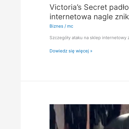
Victoria’s Secret padł
internetowa nagle znik
Biznes
/
mc
Szczegóły ataku na sklep internetowy 
Dowiedz się więcej »
Rihanna
i
ASAP
Rocky