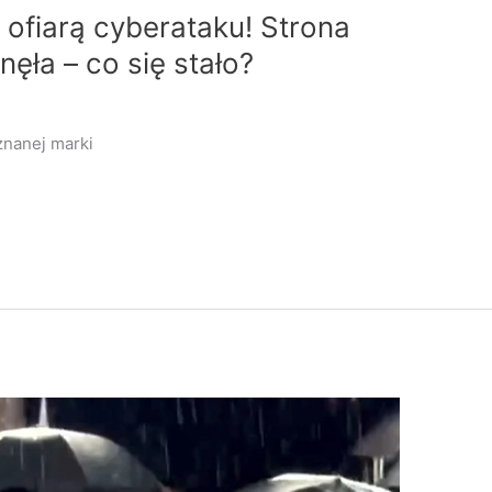
o ofiarą cyberataku! Strona
nęła – co się stało?
znanej marki