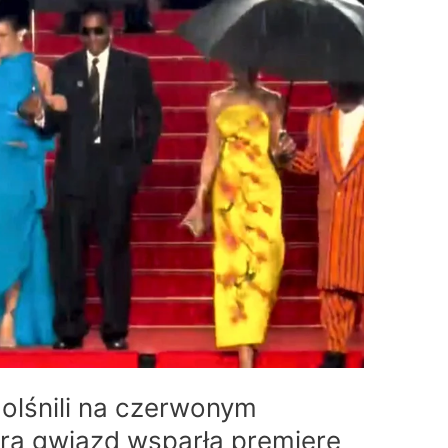
olśnili na czerwonym
ra gwiazd wsparła premierę