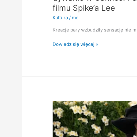
filmu Spike’a Lee
Kultura
/
mc
Kreacje pary wzbudziły sensację nie m
Dowiedz się więcej »
Trzecia
ciąża
Rihanny
potwierdzona
podczas