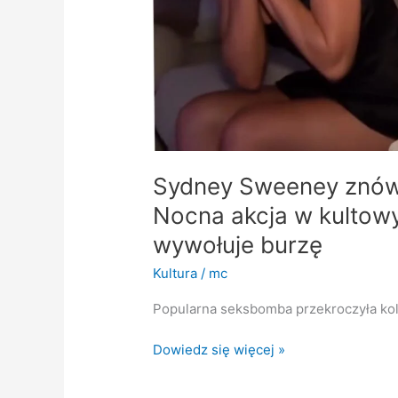
kultowym
miejscu
Hollywood
wywołuje
burzę
Sydney Sweeney znów 
Nocna akcja w kultow
wywołuje burzę
Kultura
/
mc
Popularna seksbomba przekroczyła kol
Dowiedz się więcej »