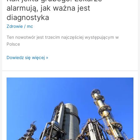
alarmują, jak ważna jest
diagnostyka
Zdrowie
/
mc
Ten nowotwór jest trzecim najczęściej występującym w
Polsce
Dowiedz się więcej »
Ropa
drożeje
w
cieniu
globalnych
napięć