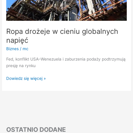
Ropa drożeje w cieniu globalnych
napięć
Biznes
/
mc
Fed, konflikt USA–Wenezuela i zaburzenia podaży podtrzymują
presję na rynku
Dowiedz się więcej »
OSTATNIO DODANE