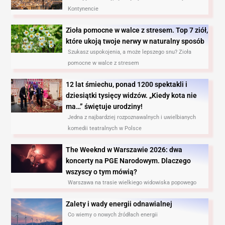
Kontynencie
Zioła pomocne w walce z stresem. Top 7 ziół,
które ukoją twoje nerwy w naturalny sposób
Szukasz uspokojenia, a może lepszego snu? Zioła
pomocne w walce z stresem
12 lat śmiechu, ponad 1200 spektakli i
dziesiątki tysięcy widzów. „Kiedy kota nie
ma…” świętuje urodziny!
Jedna z najbardziej rozpoznawalnych i uwielbianych
komedii teatralnych w Polsce
The Weeknd w Warszawie 2026: dwa
koncerty na PGE Narodowym. Dlaczego
wszyscy o tym mówią?
Warszawa na trasie wielkiego widowiska popowego
Zalety i wady energii odnawialnej
Co wiemy o nowych źródłach energii