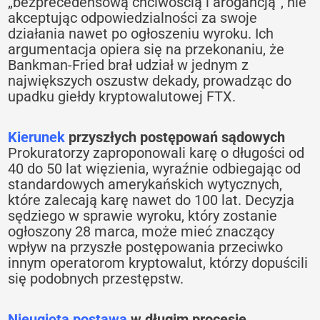
„bezprecedensową chciwością i arogancją”, nie
akceptując odpowiedzialności za swoje
działania nawet po ogłoszeniu wyroku. Ich
argumentacja opiera się na przekonaniu, że
Bankman-Fried brał udział w jednym z
największych oszustw dekady, prowadząc do
upadku giełdy kryptowalutowej FTX.
Kierunek
przyszłych postępowań sądowych
Prokuratorzy zaproponowali karę o długości od
40 do 50 lat więzienia, wyraźnie odbiegając od
standardowych amerykańskich wytycznych,
które zalecają karę nawet do 100 lat. Decyzja
sędziego w sprawie wyroku, który zostanie
ogłoszony 28 marca, może mieć znaczący
wpływ na przyszłe postępowania przeciwko
innym operatorom kryptowalut, którzy dopuścili
się podobnych przestępstw.
Nieugięta postawa
w długim procesie