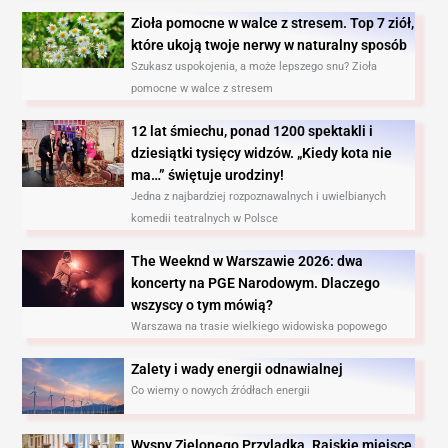
Zioła pomocne w walce z stresem. Top 7 ziół,
które ukoją twoje nerwy w naturalny sposób
Szukasz uspokojenia, a może lepszego snu? Zioła
pomocne w walce z stresem
12 lat śmiechu, ponad 1200 spektakli i
dziesiątki tysięcy widzów. „Kiedy kota nie
ma…” świętuje urodziny!
Jedna z najbardziej rozpoznawalnych i uwielbianych
komedii teatralnych w Polsce
The Weeknd w Warszawie 2026: dwa
koncerty na PGE Narodowym. Dlaczego
wszyscy o tym mówią?
Warszawa na trasie wielkiego widowiska popowego
Zalety i wady energii odnawialnej
Co wiemy o nowych źródłach energii
Wyspy Zielonego Przylądka. Rajskie miejsce