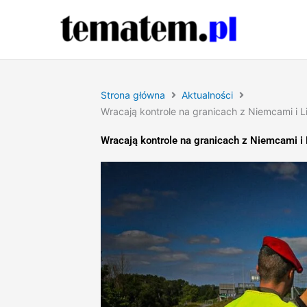
Przejdź
do
treści
Strona główna
Aktualności
Wracają kontrole na granicach z Niemcami i 
Wracają kontrole na granicach z Niemcami i