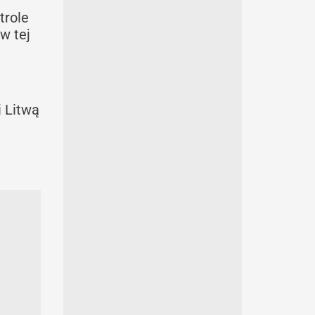
trole
w tej
i Litwą