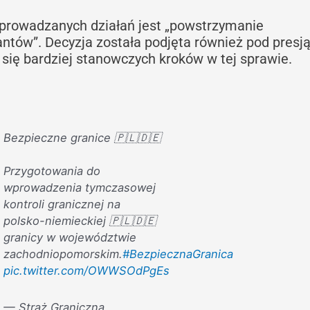
prowadzanych działań jest „powstrzymanie
tów”. Decyzja została podjęta również pod presj
 się bardziej stanowczych kroków w tej sprawie.
Bezpieczne granice 🇵🇱🇩🇪
Przygotowania do
wprowadzenia tymczasowej
kontroli granicznej na
polsko-niemieckiej 🇵🇱🇩🇪
granicy w województwie
zachodniopomorskim.
#BezpiecznaGranica
pic.twitter.com/OWWSOdPgEs
— Straż Graniczna