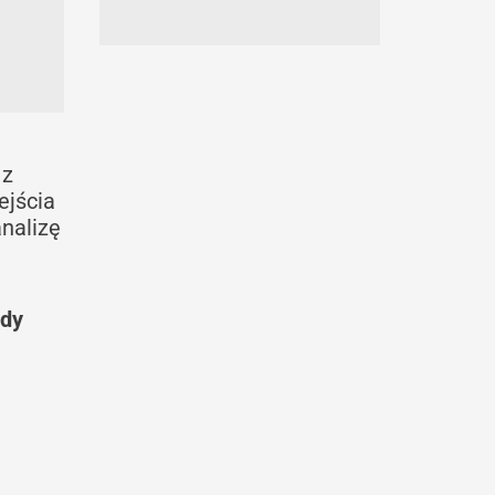
 z
ejścia
nalizę
ody