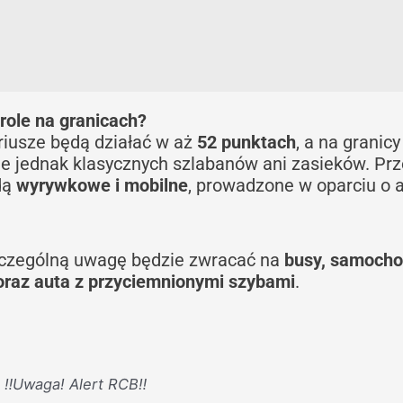
role na granicach?
riusze będą działać w aż
52 punktach
, a na granicy
ie jednak klasycznych szlabanów ani zasieków. Prz
dą
wyrywkowe i mobilne
, prowadzone w oparciu o a
zczególną uwagę będzie zwracać na
busy, samoch
oraz auta z przyciemnionymi szybami
.
‼️Uwaga! Alert RCB‼️