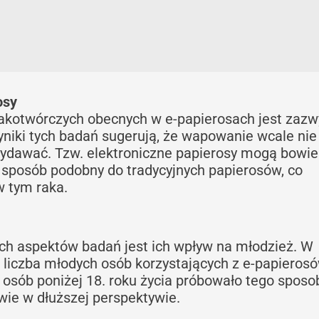
osy
rakotwórczych obecnych w e-papierosach jest zazw
niki tych badań sugerują, że wapowanie wcale nie 
 wydawać. Tzw. elektroniczne papierosy mogą bowi
posób podobny do tradycyjnych papierosów, co
w tym raka.
ch aspektów badań jest ich wpływ na młodzież. W
 liczba młodych osób korzystających z e-papierosó
 osób poniżej 18. roku życia próbowało tego sposo
owie w dłuższej perspektywie.