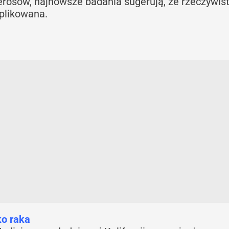
ierosów, najnowsze badania sugerują, że rzeczywis
plikowana.
ko raka