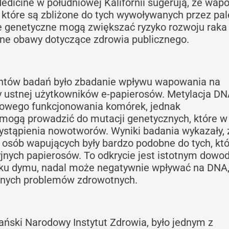
edicine w południowej Kalifornii sugerują, że wap
óre są zbliżone do tych wywoływanych przez pal
e genetyczne mogą zwiększać ryzyko rozwoju raka
ne obawy dotyczące zdrowia publicznego.
ntów badań było zbadanie wpływu wapowania na
ustnej użytkowników e-papierosów. Metylacja DNA
owego funkcjonowania komórek, jednak
 mogą prowadzić do mutacji genetycznych, które w
ystąpienia nowotworów. Wyniki badania wykazały, 
osób wapujących były bardzo podobne do tych, kt
jnych papierosów. To odkrycie jest istotnym dow
aku dymu, nadal może negatywnie wpływać na DNA
żnych problemów zdrowotnych.
ński Narodowy Instytut Zdrowia, było jednym z