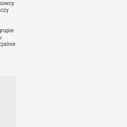
ukowcy
aczy
u
grupie
u
jalnie