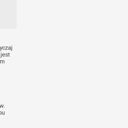
yczaj
jest
em
w.
bu