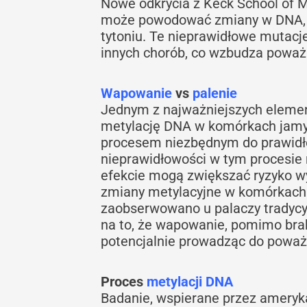
Nowe odkrycia z Keck School of M
może powodować zmiany w DNA, kt
tytoniu. Te nieprawidłowe mutacj
innych chorób, co wzbudza poważ
Wapowanie
vs
palenie
Jednym z najważniejszych eleme
metylację DNA w komórkach jamy 
procesem niezbędnym do prawidł
nieprawidłowości w tym procesie
efekcie mogą zwiększać ryzyko w
zmiany metylacyjne w komórkach 
zaobserwowano u palaczy tradycy
na to, że wapowanie, pomimo br
potencjalnie prowadząc do powa
Proces
metylacji DNA
Badanie, wspierane przez ameryka