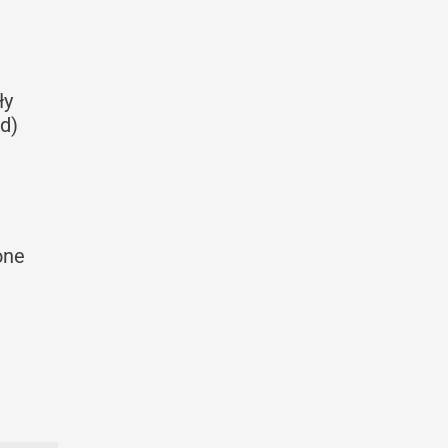
ły
d)
one