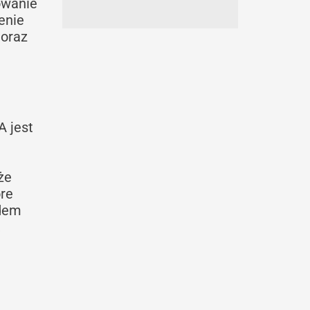
owanie
enie
 oraz
 jest
że
óre
odem
,