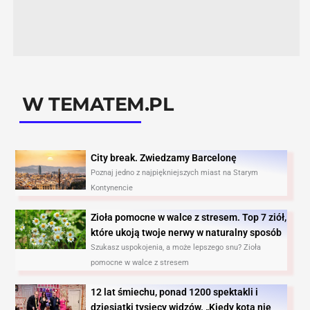
W TEMATEM.PL
City break. Zwiedzamy Barcelonę​
Poznaj jedno z najpiękniejszych miast na Starym
Kontynencie
Zioła pomocne w walce z stresem. Top 7 ziół,
które ukoją twoje nerwy w naturalny sposób
Szukasz uspokojenia, a może lepszego snu? Zioła
pomocne w walce z stresem
12 lat śmiechu, ponad 1200 spektakli i
dziesiątki tysięcy widzów. „Kiedy kota nie