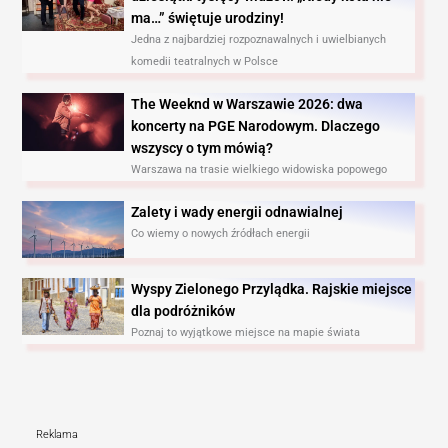
ma…” świętuje urodziny!
Jedna z najbardziej rozpoznawalnych i uwielbianych
komedii teatralnych w Polsce
The Weeknd w Warszawie 2026: dwa
koncerty na PGE Narodowym. Dlaczego
wszyscy o tym mówią?
Warszawa na trasie wielkiego widowiska popowego
Zalety i wady energii odnawialnej
Co wiemy o nowych źródłach energii
Wyspy Zielonego Przylądka. Rajskie miejsce
dla podróżników
Poznaj to wyjątkowe miejsce na mapie świata
Reklama