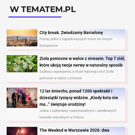
W TEMATEM.PL
City break. Zwiedzamy Barcelonę​
Poznaj jedno z najpiękniejszych miast na Starym
Kontynencie
Zioła pomocne w walce z stresem. Top 7 ziół,
które ukoją twoje nerwy w naturalny sposób
Szukasz uspokojenia, a może lepszego snu? Zioła
pomocne w walce z stresem
12 lat śmiechu, ponad 1200 spektakli i
dziesiątki tysięcy widzów. „Kiedy kota nie
ma…” świętuje urodziny!
Jedna z najbardziej rozpoznawalnych i uwielbianych
komedii teatralnych w Polsce
The Weeknd w Warszawie 2026: dwa