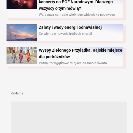
koncerty na PGE Narodowym. Dlaczego
wszyscy o tym mówią?
Warszawa na trasie wielkiego widowiska popowego
Zalety i wady energii odnawialnej
Co wiemy o nowych źródłach energii
Wyspy Zielonego Przylądka. Rajskie miejsce
dla podróżników
Poznaj to wyjątkowe miejsce na mapie świata
Reklama