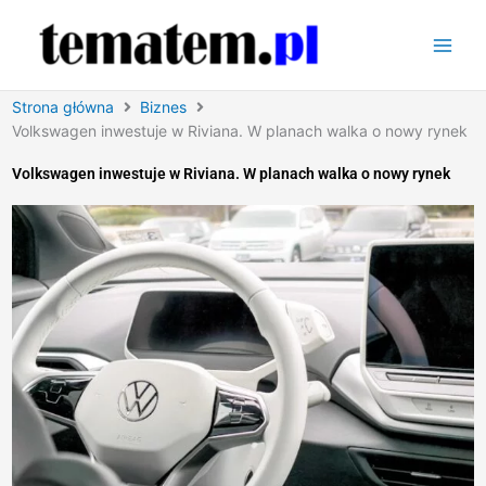
Przejdź
do
treści
Strona główna
Biznes
Volkswagen inwestuje w Riviana. W planach walka o nowy rynek
Volkswagen inwestuje w Riviana. W planach walka o nowy rynek