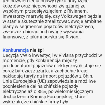
ten odzwierciedla obawy rynku dotyczące
kosztów oraz niepewności związanej ze
wspólnym przedsięwzięciem z Rivianem.
Inwestorzy martwią się, czy Volkswagen będzie
w stanie skutecznie zrealizować swoje ambitne
plany w segmencie pojazdów elektrycznych,
zwłaszcza biorąc pod uwagę wyzwania
finansowe, z jakimi boryka się Rivian.
Konkurencja
nie śpi
Decyzja VW o inwestycji w Riviana przychodzi w
momencie, gdy konkurencja między
producentami pojazdów elektrycznych staje się
coraz bardziej zażarta, a zachodnie kraje
nakładają taryfy na import pojazdów z Chin.
Unia Europejska (UE) zapowiedziała możliwe
podniesienie ceł na chińskie pojazdy
elektryczne aż o 38%, po wielomiesięcznym
dochodzeniu Komisji Europejskiej, które
wykazało, że chińskie firmy były