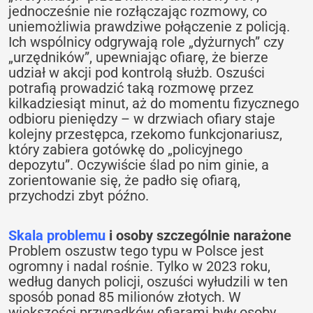
jednocześnie nie rozłączając rozmowy, co
uniemożliwia prawdziwe połączenie z policją.
Ich wspólnicy odgrywają role „dyżurnych” czy
„urzędników”, upewniając ofiarę, że bierze
udział w akcji pod kontrolą służb. Oszuści
potrafią prowadzić taką rozmowę przez
kilkadziesiąt minut, aż do momentu fizycznego
odbioru pieniędzy – w drzwiach ofiary staje
kolejny przestępca, rzekomo funkcjonariusz,
który zabiera gotówkę do „policyjnego
depozytu”. Oczywiście ślad po nim ginie, a
zorientowanie się, że padło się ofiarą,
przychodzi zbyt późno.
Skala problemu
i osoby szczególnie narażone
Problem oszustw tego typu w Polsce jest
ogromny i nadal rośnie. Tylko w 2023 roku,
według danych policji, oszuści wyłudzili w ten
sposób ponad 85 milionów złotych. W
większości przypadków ofiarami były osoby