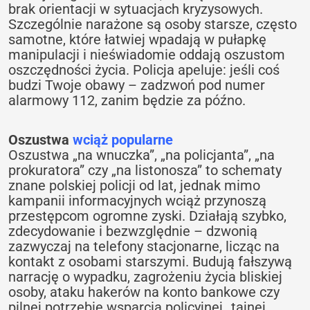
brak orientacji w sytuacjach kryzysowych.
Szczególnie narażone są osoby starsze, często
samotne, które łatwiej wpadają w pułapkę
manipulacji i nieświadomie oddają oszustom
oszczędności życia. Policja apeluje: jeśli coś
budzi Twoje obawy – zadzwoń pod numer
alarmowy 112, zanim będzie za późno.
Oszustwa
wciąż popularne
Oszustwa „na wnuczka”, „na policjanta”, „na
prokuratora” czy „na listonosza” to schematy
znane polskiej policji od lat, jednak mimo
kampanii informacyjnych wciąż przynoszą
przestępcom ogromne zyski. Działają szybko,
zdecydowanie i bezwzględnie – dzwonią
zazwyczaj na telefony stacjonarne, licząc na
kontakt z osobami starszymi. Budują fałszywą
narrację o wypadku, zagrożeniu życia bliskiej
osoby, ataku hakerów na konto bankowe czy
pilnej potrzebie wsparcia policyjnej „tajnej