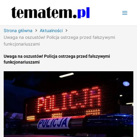
Przejdź
do
treści
Strona główna
Aktualności
Uwaga na oszustów! Policja ostrzega przed fałszywymi
funkcjonariuszami
Uwaga na oszustów! Policja ostrzega przed fałszywymi
funkcjonariuszami