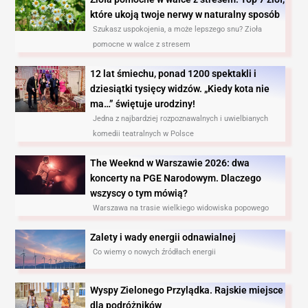
które ukoją twoje nerwy w naturalny sposób
Szukasz uspokojenia, a może lepszego snu? Zioła
pomocne w walce z stresem
12 lat śmiechu, ponad 1200 spektakli i
dziesiątki tysięcy widzów. „Kiedy kota nie
ma…” świętuje urodziny!
Jedna z najbardziej rozpoznawalnych i uwielbianych
komedii teatralnych w Polsce
The Weeknd w Warszawie 2026: dwa
koncerty na PGE Narodowym. Dlaczego
wszyscy o tym mówią?
Warszawa na trasie wielkiego widowiska popowego
Zalety i wady energii odnawialnej
Co wiemy o nowych źródłach energii
Wyspy Zielonego Przylądka. Rajskie miejsce
dla podróżników