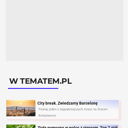
W TEMATEM.PL
City break. Zwiedzamy Barcelonę​
Poznaj jedno z najpiękniejszych miast na Starym
Kontynencie
Zioła pomocne w walce z stresem. Top 7 ziół,