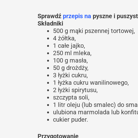
Sprawdź
przepis na
pyszne i puszys
Składniki
500 g mąki pszennej tortowej,
4 żółtka,
1 całe jajko,
250 ml mleka,
100 g masła,
50 g drożdży,
3 łyżki cukru,
1 łyżka cukru wanilinowego,
2 łyżki spirytusu,
szczypta soli,
1 litr oleju (lub smalec) do sma
ulubiona marmolada lub konfit
cukier puder.
Przygotowanie