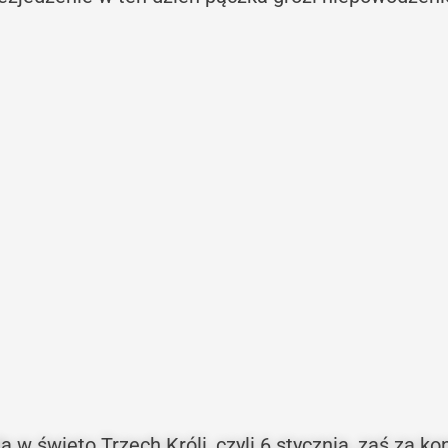
 święto Trzech Króli, czyli 6 stycznia, zaś za ko