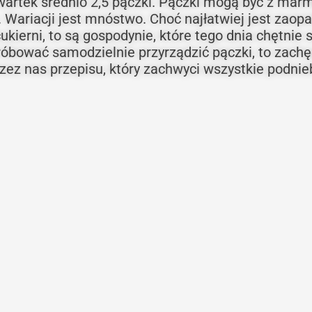
zwartek średnio 2,5 pączki. Pączki mogą być z mar
 Wariacji jest mnóstwo. Choć najłatwiej jest zaopa
cukierni, to są gospodynie, które tego dnia chętnie
próbować samodzielnie przyrządzić pączki, to zac
ez nas przepisu, który zachwyci wszystkie podnieb