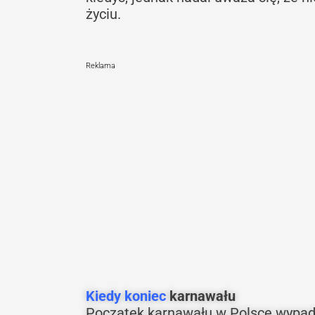
życiu.
Reklama
Kiedy koniec
karnawału
Początek karnawału w Polsce wypada w