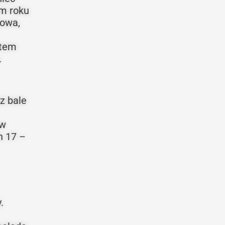
ym roku
cowa,
ętem
.
z bale
 w
h 17 –
.