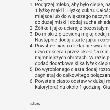
Podgrzej mleko, aby było ciepłe, n
1 łyżkę mąki i 1 łyżkę cukru. Cało
miejsce lub do większego naczyni
do dużej miski i dodaj suche składn
Żółtka i jajko ucieraj z pozostałym
Do miski z przesianą mąką dodaj 
Następnie dodaj utarte jajka i cał
Powstałe ciasto dokładnie wyrabia
użyć miksera i przez około 15 min
najmniejszych obrotach. W razie 
dodać dodatkowe kilka łyżek ciepł
Do wyrobionego ciasta dodaj rozto
zagniataj do całkowitego połączen
Powstałe ciasto odstaw w dużej mi
kaloryfera) na około 1 godzinę. C
Reklama