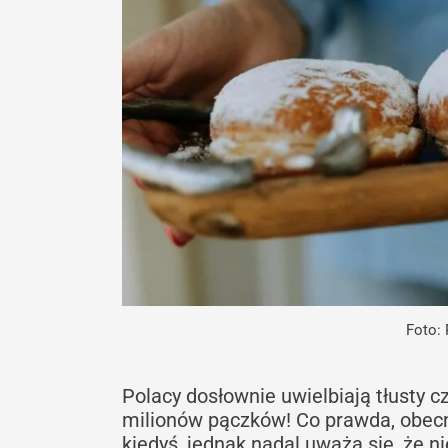
Foto:
Polacy dosłownie uwielbiają tłusty 
milionów pączków! Co prawda, obecni
kiedyś, jednak nadal uważa się, że 