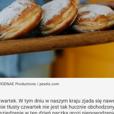
 RODNAE Productions / pexels.com
czwartek. W tym dniu w naszym kraju zjada się naw
e tłusty czwartek nie jest tak hucznie obchodzony,
niezjedzenie w ten dzień pączka grozi niepowodzen