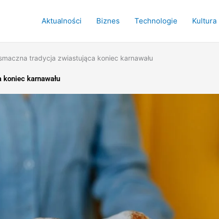
Aktualności
Biznes
Technologie
Kultura
 smaczna tradycja zwiastująca koniec karnawału
a koniec karnawału