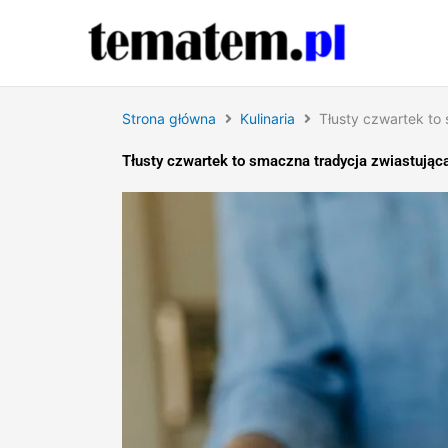
Przejdź
do
treści
Strona główna
Kulinaria
Tłusty czwartek to
Tłusty czwartek to smaczna tradycja zwiastując