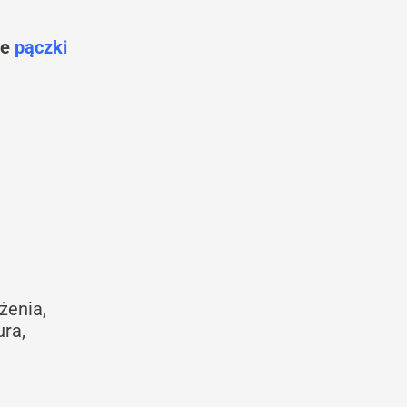
te
pączki
żenia,
ura,