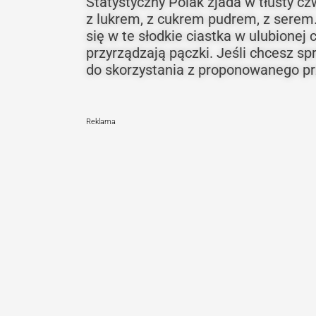
Statystyczny Polak zjada w tłusty c
z lukrem, z cukrem pudrem, z serem.
się w te słodkie ciastka w ulubionej 
przyrządzają pączki. Jeśli chcesz s
do skorzystania z proponowanego prz
Reklama