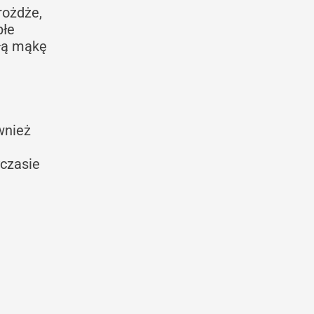
rożdże,
płe
ałą mąkę
wnież
czasie