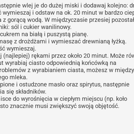
astępnie wlej je do dużej miski i dodawaj kolejno: d
ść wymieszaj i odstaw na ok. 20 minut w bardzo cie
a z gorącą wodą. W międzyczasie przesiej pozost
iki: sól i cukier wanilinowy.
 cukrem na białą i puszystą pianę.
masę z drożdżami i wymieszać drewnianą łyżką.
ość wymieszaj.
j (najlepiej) rękami przez około 20 minut. Może ró
ut wyrabiaj ciasto odpowiednią końcówką na
problemów z wyrabianiem ciasta, możesz w między
ego mleka.
pione i ostudzone masło oraz spirytus, następnie
ia się składników.
sce do wyrośnięcia w ciepłym miejscu (np. koło
iasto znacznie musi zwiększyć swoją objętość.