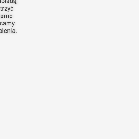
moladą,
trzyć
 same
hęcamy
ienia.