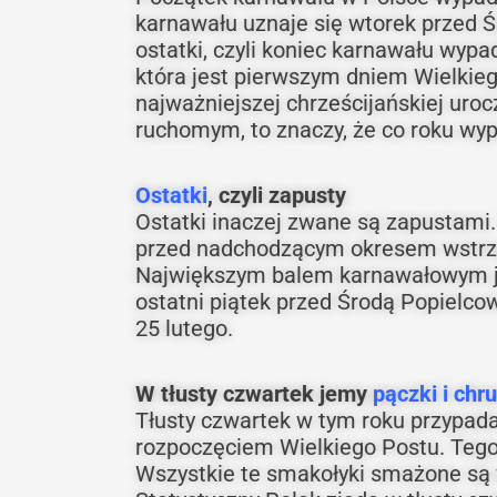
karnawału uznaje się wtorek przed 
ostatki, czyli koniec karnawału wypa
która jest pierwszym dniem Wielkieg
najważniejszej chrześcijańskiej uro
ruchomym, to znaczy, że co roku wyp
Ostatki
, czyli zapusty
Ostatki inaczej zwane są zapustami.
przed nadchodzącym okresem wstrzem
Największym balem karnawałowym jes
ostatni piątek przed Środą Popielco
25 lutego.
W tłusty czwartek jemy
pączki i chr
Tłusty czwartek w tym roku przypada
rozpoczęciem Wielkiego Postu. Tego
Wszystkie te smakołyki smażone są w