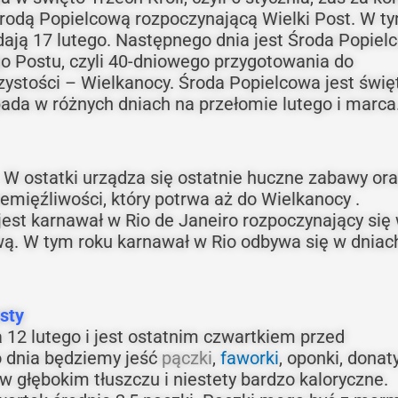
Środą Popielcową rozpoczynającą Wielki Post. W t
dają 17 lutego. Następnego dnia jest Środa Popiel
o Postu, czyli 40-dniowego przygotowania do
czystości – Wielkanocy. Środa Popielcowa jest świ
ada w różnych dniach na przełomie lutego i marca
 W ostatki urządza się ostatnie huczne zabawy ora
ięźliwości, który potrwa aż do Wielkanocy .
t karnawał w Rio de Janeiro rozpoczynający się
wą. W tym roku karnawał w Rio odbywa się w dniac
usty
 12 lutego i jest ostatnim czwartkiem przed
 dnia będziemy jeść
pączki
,
faworki
, oponki, donaty
 głębokim tłuszczu i niestety bardzo kaloryczne.