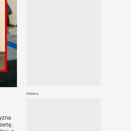
Reklama
zyzna
ietę.