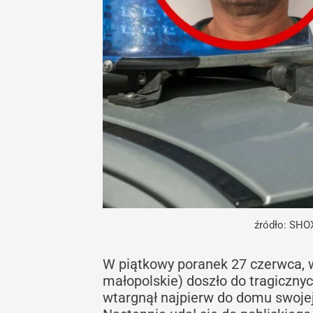
źródło: SHOX
W piątkowy poranek 27 czerwca, 
małopolskie) doszło do tragiczny
wtargnął najpierw do domu swojej 7