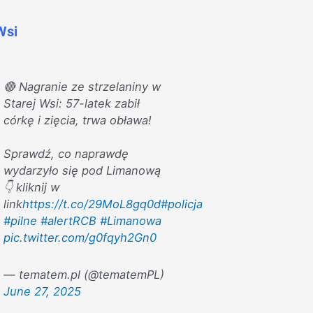
Wsi
🔴 Nagranie ze strzelaniny w
Starej Wsi: 57-latek zabił
córkę i zięcia, trwa obława!
Sprawdź, co naprawdę
wydarzyło się pod Limanową
👇 kliknij w
link
https://t.co/29MoL8gq0d
#policja
#pilne
#alertRCB
#Limanowa
pic.twitter.com/g0fqyh2Gn0
— tematem.pl (@tematemPL)
June 27, 2025