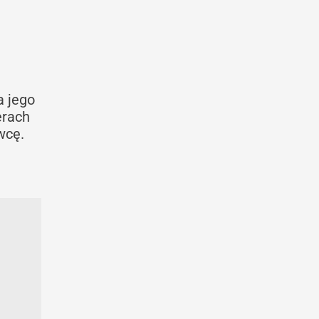
a jego
erach
wcę.