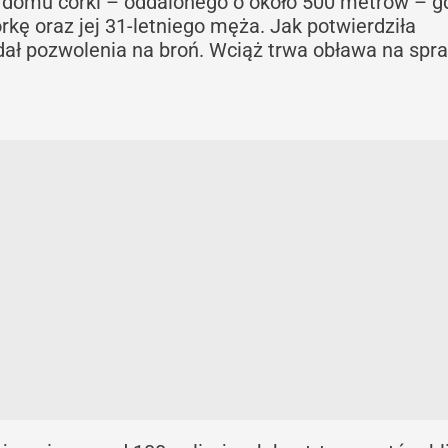
o domu córki – oddalonego o około 500 metrów – g
órkę oraz jej 31-letniego męża. Jak potwierdziła
adał pozwolenia na broń. Wciąż trwa obława na spr