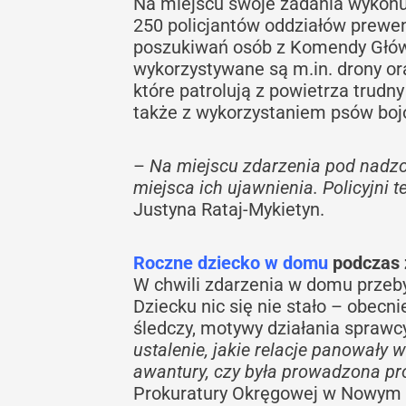
Na miejscu swoje zadania wykonuje
250 policjantów oddziałów prewenc
poszukiwań osób z Komendy Główne
wykorzystywane są m.in. drony ora
które patrolują z powietrza trudn
także z wykorzystaniem psów boj
–
Na miejscu zdarzenia pod nadz
miejsca ich ujawnienia. Policyjni 
Justyna Rataj-Mykietyn.
Roczne dziecko w domu
podczas 
W chwili zdarzenia w domu przeb
Dziecku nic się nie stało – obecn
śledczy, motywy działania sprawc
ustalenie, jakie relacje panowały w
awantury, czy była prowadzona pro
Prokuratury Okręgowej w Nowym 