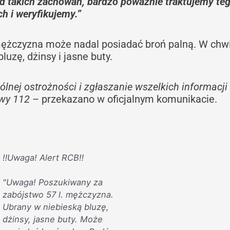
d takich zachowań, bardzo poważnie traktujemy te
h i weryfikujemy.”
mężczyzna może nadal posiadać broń palną. W chwi
luzę, dżinsy i jasne buty.
nej ostrożności i zgłaszanie wszelkich informacji
wy 112
– przekazano w oficjalnym komunikacie.
‼️Uwaga! Alert RCB‼️
"Uwaga! Poszukiwany za
zabójstwo 57 l. mężczyzna.
Ubrany w niebieską bluzę,
dżinsy, jasne buty. Może