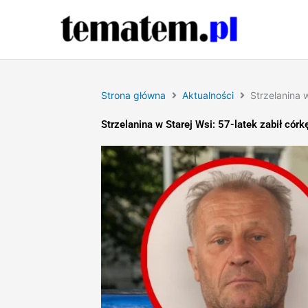
Przejdź
do
treści
Strona główna
Aktualności
Strzelanina w
Strzelanina w Starej Wsi: 57-latek zabił córkę