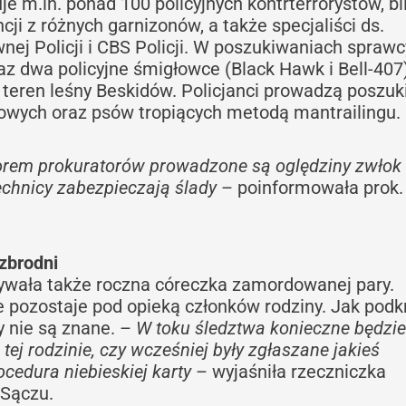
 m.in. ponad 100 policyjnych kontrterrorystów, bl
ji z różnych garnizonów, a także specjaliści ds.
j Policji i CBS Policji. W poszukiwaniach sprawc
z dwa policyjne śmigłowce (Black Hawk i Bell-407)
y teren leśny Beskidów. Policjanci prowadzą poszu
owych oraz psów tropiących metodą mantrailingu.
orem prokuratorów prowadzone są oględziny zwłok
technicy zabezpieczają ślady
– poinformowała prok.
zbrodni
ywała także roczna córeczka zamordowanej pary.
ie pozostaje pod opieką członków rodziny. Jak podk
y nie są znane. –
W toku śledztwa konieczne będzie
 tej rodzinie, czy wcześniej były zgłaszane jakieś
cedura niebieskiej karty
– wyjaśniła rzeczniczka
Sączu.