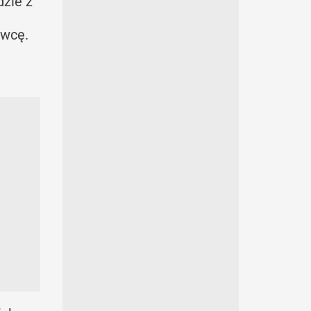
dzie z
awcę.