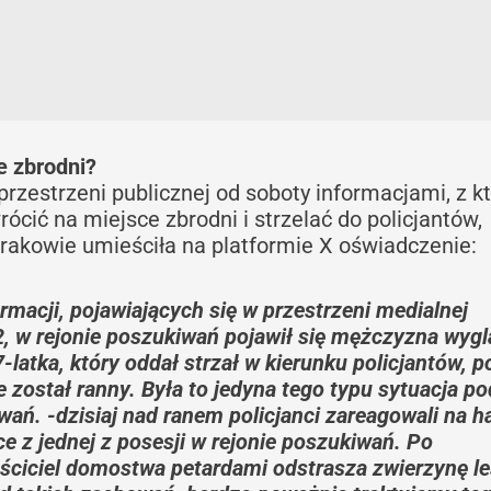
e zbrodni?
rzestrzeni publicznej od soboty informacjami, z k
ócić na miejsce zbrodni i strzelać do policjantów,
akowie umieściła na platformie X oświadczenie:
rmacji, pojawiających się w przestrzeni medialnej
22, w rejonie poszukiwań pojawił się mężczyzna wyg
atka, który oddał strzał w kierunku policjantów, 
ie został ranny. Była to jedyna tego typu sytuacja p
ań. -dzisiaj nad ranem policjanci zareagowali na h
e z jednej z posesji w rejonie poszukiwań. Po
aściciel domostwa petardami odstrasza zwierzynę le