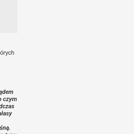
tórych
lądem
po czym
odczas
ałasy
śną.