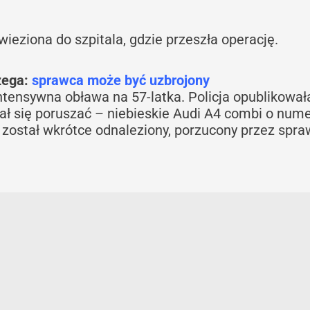
wieziona do szpitala, gdzie przeszła operację.
rzega:
sprawca może być uzbrojony
intensywna obława na 57-latka. Policja opublikował
iał się poruszać – niebieskie Audi A4 combi o num
 został wkrótce odnaleziony, porzucony przez spra