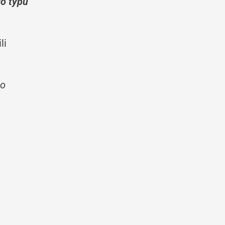
go typu
li
 o