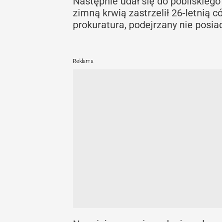
Następnie udał się do pobliskieg
zimną krwią zastrzelił 26-letnią c
prokuratura, podejrzany nie posi
Reklama