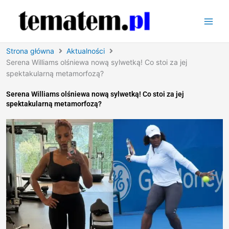
Przejdź
do
treści
Strona główna
Aktualności
Serena Williams olśniewa nową sylwetką! Co stoi za jej
spektakularną metamorfozą?
Serena Williams olśniewa nową sylwetką! Co stoi za jej
spektakularną metamorfozą?