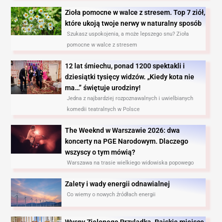
Zioła pomocne w walce z stresem. Top 7 ziół,
które ukoją twoje nerwy w naturalny sposób
Szukasz uspokojenia, a może lepszego snu? Zioła
pomocne w walce z stresem
12 lat śmiechu, ponad 1200 spektakli i
dziesiątki tysięcy widzów. „Kiedy kota nie
ma…” świętuje urodziny!
Jedna z najbardziej rozpoznawalnych i uwielbianych
komedii teatralnych w Polsce
The Weeknd w Warszawie 2026: dwa
koncerty na PGE Narodowym. Dlaczego
wszyscy o tym mówią?
Warszawa na trasie wielkiego widowiska popowego
Zalety i wady energii odnawialnej
Co wiemy o nowych źródłach energii
Wyspy Zielonego Przylądka. Rajskie miejsce