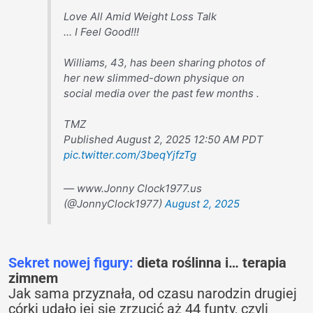
Love All Amid Weight Loss Talk
... I Feel Good!!!
Williams, 43, has been sharing photos of
her new slimmed-down physique on
social media over the past few months .
TMZ
Published August 2, 2025 12:50 AM PDT
pic.twitter.com/3beqYjfzTg
— www.Jonny Clock1977.us
(@JonnyClock1977)
August 2, 2025
Sekret nowej figury:
dieta roślinna i… terapia
zimnem
Jak sama przyznała, od czasu narodzin drugiej
córki udało jej się zrzucić aż 44 funty, czyli