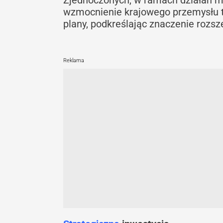
Zjednoczonych, w ramach działań ma
wzmocnienie krajowego przemysłu t
plany, podkreślając znaczenie rozsz
Reklama