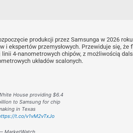
rozpoczęcie produkcji przez Samsunga w 2026 roku
ów i ekspertów przemysłowych. Przewiduje się, że 
j linii 4-nanometrowych chipów, z możliwością dal
ometrowych układów scalonych.
White House providing $6.4
billion to Samsung for chip
making in Texas
https://t.co/v1vM2vTxJo
— MarketWatch