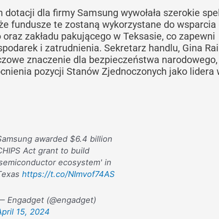
h dotacji dla firmy Samsung wywołała szerokie spe
t, że fundusze te zostaną wykorzystane do wsparci
 oraz zakładu pakującego w Teksasie, co zapewni
podarek i zatrudnienia. Sekretarz handlu, Gina R
luczowe znaczenie dla bezpieczeństwa narodowego,
cnienia pozycji Stanów Zjednoczonych jako lidera
Samsung awarded $6.4 billion
CHIPS Act grant to build
'semiconductor ecosystem' in
Texas
https://t.co/NImvof74AS
— Engadget (@engadget)
April 15, 2024