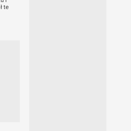
u i
ł te