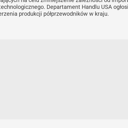
jących na celu zmniejszenie zależności od import
echnologicznego. Departament Handlu USA ogłosi
erzenia produkcji półprzewodników w kraju.