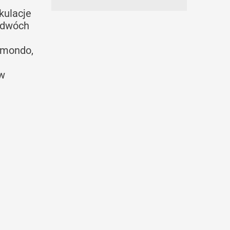
kulacje
a dwóch
aimondo,
 w