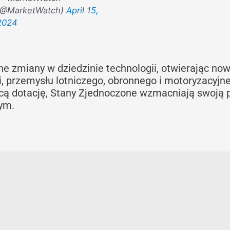
(@MarketWatch)
April 15,
2024
ne zmiany w dziedzinie technologii, otwierając no
ji, przemysłu lotniczego, obronnego i motoryzacyjn
ą dotację, Stany Zjednoczone wzmacniają swoją 
ym.