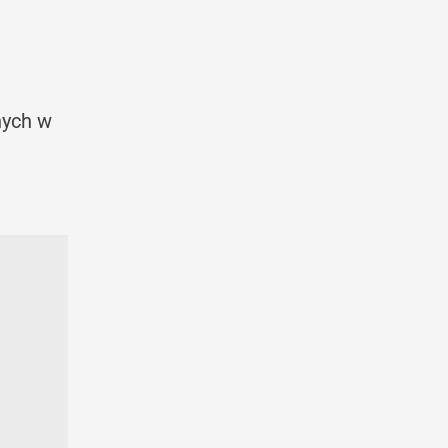
i
nych w