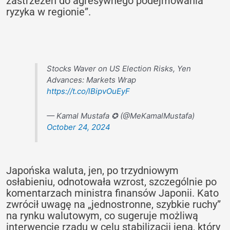
zastrzeżeń do agresywnego podejmowania
ryzyka w regionie”.
Stocks Waver on US Election Risks, Yen
Advances: Markets Wrap
https://t.co/lBipvOuEyF
— Kamal Mustafa ✪ (@MeKamalMustafa)
October 24, 2024
Japońska waluta, jen, po trzydniowym
osłabieniu, odnotowała wzrost, szczególnie po
komentarzach ministra finansów Japonii. Kato
zwrócił uwagę na „jednostronne, szybkie ruchy”
na rynku walutowym, co sugeruje możliwą
interwencję rządu w celu stabilizacji jena, który