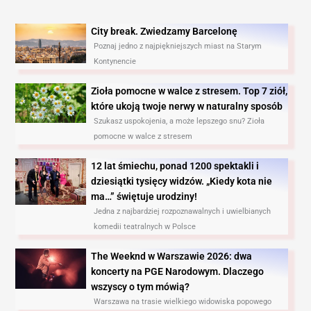
City break. Zwiedzamy Barcelonę​
Poznaj jedno z najpiękniejszych miast na Starym
Kontynencie
Zioła pomocne w walce z stresem. Top 7 ziół,
które ukoją twoje nerwy w naturalny sposób
Szukasz uspokojenia, a może lepszego snu? Zioła
pomocne w walce z stresem
12 lat śmiechu, ponad 1200 spektakli i
dziesiątki tysięcy widzów. „Kiedy kota nie
ma…” świętuje urodziny!
Jedna z najbardziej rozpoznawalnych i uwielbianych
komedii teatralnych w Polsce
The Weeknd w Warszawie 2026: dwa
koncerty na PGE Narodowym. Dlaczego
wszyscy o tym mówią?
Warszawa na trasie wielkiego widowiska popowego