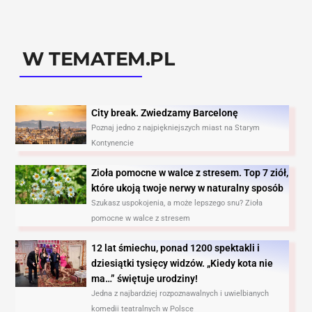
W TEMATEM.PL
City break. Zwiedzamy Barcelonę​
Poznaj jedno z najpiękniejszych miast na Starym
Kontynencie
Zioła pomocne w walce z stresem. Top 7 ziół,
które ukoją twoje nerwy w naturalny sposób
Szukasz uspokojenia, a może lepszego snu? Zioła
pomocne w walce z stresem
12 lat śmiechu, ponad 1200 spektakli i
dziesiątki tysięcy widzów. „Kiedy kota nie
ma…” świętuje urodziny!
Jedna z najbardziej rozpoznawalnych i uwielbianych
komedii teatralnych w Polsce