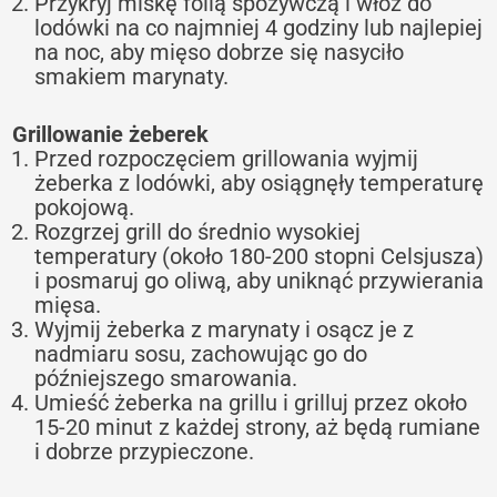
Przykryj miskę folią spożywczą i włóż do
lodówki na co najmniej 4 godziny lub najlepiej
na noc, aby mięso dobrze się nasyciło
smakiem marynaty.
Grillowanie żeberek
Przed rozpoczęciem grillowania wyjmij
żeberka z lodówki, aby osiągnęły temperaturę
pokojową.
Rozgrzej grill do średnio wysokiej
temperatury (około 180-200 stopni Celsjusza)
i posmaruj go oliwą, aby uniknąć przywierania
mięsa.
Wyjmij żeberka z marynaty i osącz je z
nadmiaru sosu, zachowując go do
późniejszego smarowania.
Umieść żeberka na grillu i grilluj przez około
15-20 minut z każdej strony, aż będą rumiane
i dobrze przypieczone.