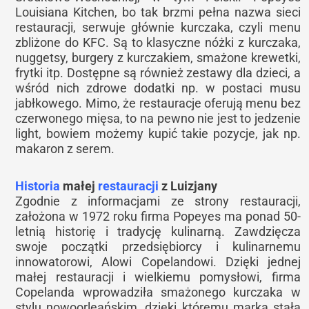
Louisiana Kitchen, bo tak brzmi pełna nazwa sieci
restauracji, serwuje głównie kurczaka, czyli menu
zbliżone do KFC. Są to klasyczne nóżki z kurczaka,
nuggetsy, burgery z kurczakiem, smażone krewetki,
frytki itp. Dostępne są również zestawy dla dzieci, a
wśród nich zdrowe dodatki np. w postaci musu
jabłkowego. Mimo, że restauracje oferują menu bez
czerwonego mięsa, to na pewno nie jest to jedzenie
light, bowiem możemy kupić takie pozycje, jak np.
makaron z serem.
Historia
małej
restauracji
z Luizjany
Zgodnie z informacjami ze strony restauracji,
założona w 1972 roku firma Popeyes ma ponad 50-
letnią historię i tradycję kulinarną. Zawdzięcza
swoje początki przedsiębiorcy i kulinarnemu
innowatorowi, Alowi Copelandowi. Dzięki jednej
małej restauracji i wielkiemu pomysłowi, firma
Copelanda wprowadziła smażonego kurczaka w
stylu nowoorleańskim, dzięki któremu marka stała