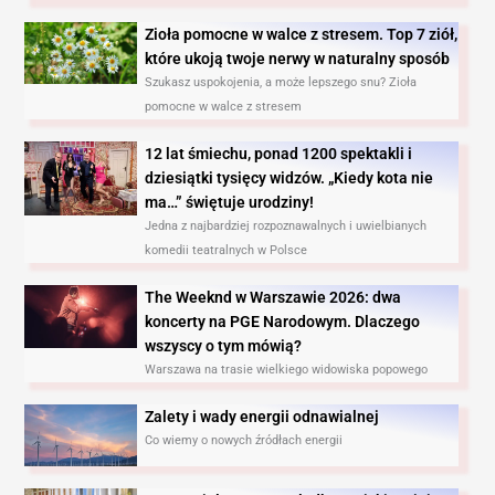
Zioła pomocne w walce z stresem. Top 7 ziół,
które ukoją twoje nerwy w naturalny sposób
Szukasz uspokojenia, a może lepszego snu? Zioła
pomocne w walce z stresem
12 lat śmiechu, ponad 1200 spektakli i
dziesiątki tysięcy widzów. „Kiedy kota nie
ma…” świętuje urodziny!
Jedna z najbardziej rozpoznawalnych i uwielbianych
komedii teatralnych w Polsce
The Weeknd w Warszawie 2026: dwa
koncerty na PGE Narodowym. Dlaczego
wszyscy o tym mówią?
Warszawa na trasie wielkiego widowiska popowego
Zalety i wady energii odnawialnej
Co wiemy o nowych źródłach energii