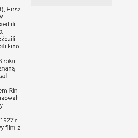
), Hirsz
ów
edlili
o,
ździli
ili kino
8 roku
 znaną
sal
sem Rin
resował
y
1927 r.
 film z