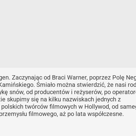
en. Zaczynając od Braci Warner, poprzez Polę Negr
amińskiego. Śmiało można stwierdzić, że nasi ro
brykę snów, od producentów i reżyserów, po operator
e skupimy się na kilku nazwiskach jednych z
ch polskich twórców filmowych w Hollywod, od sam
przemysłu filmowego, aż po lata współczesne.