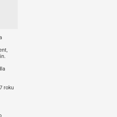
a
ent,
in.
dla
7 roku
o