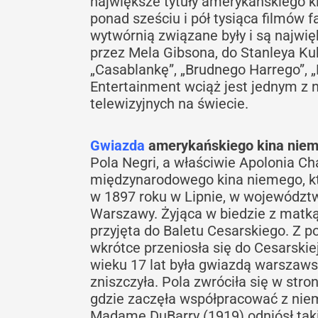
największe tytuły amerykańskiego k
ponad sześciu i pół tysiąca filmów 
wytwórnią związane były i są najwi
przez Mela Gibsona, do Stanleya Ku
„Casablankę”, „Brudnego Harrego”, „
Entertainment wciąż jest jednym z
telewizyjnych na świecie.
Gwiazda
amerykańskiego kina nie
Pola Negri, a właściwie Apolonia Ch
międzynarodowego kina niemego, któ
w 1897 roku w Lipnie, w województw
Warszawy. Żyjąca w biedzie z matką 
przyjęta do Baletu Cesarskiego. Z p
wkrótce przeniosła się do Cesarskie
wieku 17 lat była gwiazdą warszawsk
zniszczyła. Pola zwróciła się w stro
gdzie zaczęła współpracować z nie
Madame DuBarry (1919) odniósł taki 