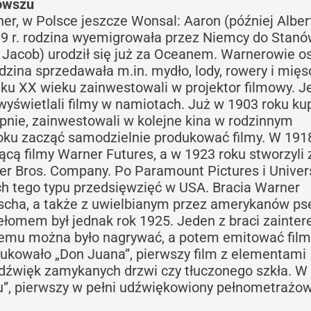
owszu
er, w Polsce jeszcze Wonsal: Aaron (później Albert
89 r. rodzina wyemigrowała przez Niemcy do Stan
Jacob) urodził się już za Oceanem. Warnerowie osi
zina sprzedawała m.in. mydło, lody, rowery i mięs
tku XX wieku zainwestowali w projektor filmowy. Je
wyświetlali filmy w namiotach. Już w 1903 roku kup
pnie, zainwestowali w kolejne kina w rodzinnym
roku zacząć samodzielnie produkować filmy. W 191
jącą filmy Warner Futures, a w 1923 roku stworzyli
r Bros. Company. Po Paramount Pictures i Univer
ych tego typu przedsięwzięć w USA. Bracia Warner
itscha, a także z uwielbianym przez amerykanów p
ełomem był jednak rok 1925. Jeden z braci zainte
remu można było nagrywać, a potem emitować film
ukowało „Don Juana”, pierwszy film z elementami
dźwięk zamykanych drzwi czy tłuczonego szkła. W 
”, pierwszy w pełni udźwiękowiony pełnometrażowy