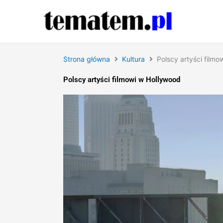
Przejdź
do
treści
Strona główna
Kultura
Polscy artyści film
Polscy artyści filmowi w Hollywood