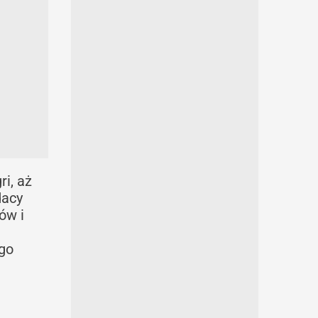
i, aż
dacy
ów i
ego