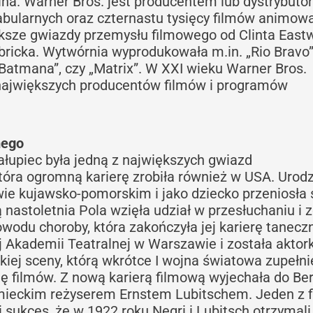
ina. Warner Bros. jest producentem lub dystrybut
fabularnych oraz czternastu tysięcy filmów animow
ększe gwiazdy przemysłu filmowego od Clinta East
bricka. Wytwórnia wyprodukowała m.in. „Rio Bravo”
Batmana”, czy „Matrix”. W XXI wieku Warner Bros.
 największych producentów filmów i programów
mego
ałupiec była jedną z największych gwiazd
ra ogromną karierę zrobiła również w USA. Urodzi
ie kujawsko-pomorskim i jako dziecko przeniosła 
nastoletnia Pola wzięła udział w przesłuchaniu i z
owodu choroby, która zakończyła jej karierę tanecz
j Akademii Teatralnej w Warszawie i została aktor
iej sceny, którą wkrótce I wojna światowa zupełni
nę filmów. Z nową karierą filmową wyjechała do Ber
mieckim reżyserem Ernstem Lubitschem. Jeden z 
sukces, że w 1922 roku Negri i Lubitsch otrzymali