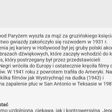
 pod Paryżem wyszła za mąż za gruzińskiego księci
stwo gwiazdy zakończyło się rozwodem w 1931 r.
 jej kariery w Hollywood był jej gruby polski akc
obrazach dźwiękowych, które zaczęły wchodzić do k
os, który postrzegany był przez przedstawicieli
egri wróciła do Europy i ostatecznie kręciła filmy 
ów. W 1941 roku z powrotem trafiła do Ameryki. Na
 kilka filmów jak Wystrychnąć na dudka (1943) i
na zapalenie płuc w San Antonio w Teksasie w 198
stać
mo uzdolnioną, ciekawą, jak i kontrowersyjną. Jeg