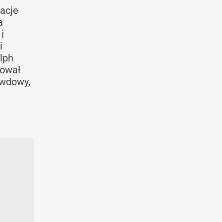
eacje
a
i
i
lph
tował
 wdowy,