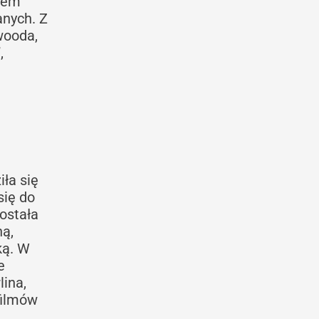
orem
anych. Z
wooda,
,
ła się
się do
ostała
ną,
ką. W
e
lina,
filmów