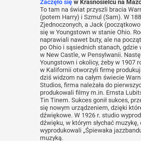
Zaczęło się
w Krasnosielcu na Maz
To tam na świat przyszli bracia Warn
(potem Harry) i Szmul (Sam). W 18
Zjednoczonych, a Jack (początkowo 
się w Youngstown w stanie Ohio. Rod
naprawiali nawet buty, ale na począ
po Ohio i sąsiednich stanach, gdzie 
w New Castle, w Pensylwanii. Nastę
Youngstown i okolicy, żeby w 1907 
w Kalifornii otworzyli firmę produku
dziś widzom na całym świecie Warne
Studios, firma należała do pierwsz
produkowali filmy m.in. Ernsta Lub
Tin Tinem. Sukces gonił sukces, prz
się nowym urządzeniem, dzięki któ
dźwiękowe. W 1926 r. studio wyprod
dźwięku, w którym słychać muzykę, 
wyprodukowali „Śpiewaka jazzbandu
muzyką.