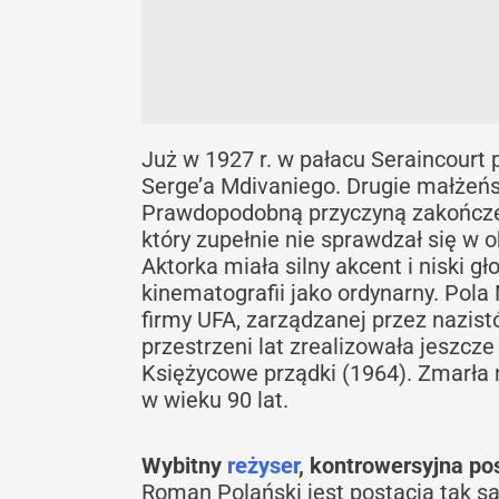
Już w 1927 r. w pałacu Seraincourt
Serge’a Mdivaniego. Drugie małżeń
Prawdopodobną przyczyną zakończenia
który zupełnie nie sprawdzał się w 
Aktorka miała silny akcent i niski gł
kinematografii jako ordynarny. Pola N
firmy UFA, zarządzanej przez nazist
przestrzeni lat zrealizowała jeszcze
Księżycowe prządki (1964). Zmarła 
w wieku 90 lat.
Wybitny
reżyser
, kontrowersyjna po
Roman Polański jest postacią tak sa