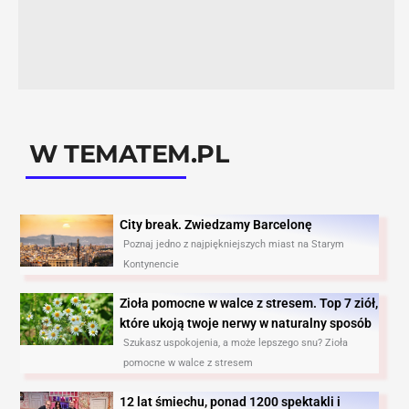
W TEMATEM.PL
City break. Zwiedzamy Barcelonę​
Poznaj jedno z najpiękniejszych miast na Starym
Kontynencie
Zioła pomocne w walce z stresem. Top 7 ziół,
które ukoją twoje nerwy w naturalny sposób
Szukasz uspokojenia, a może lepszego snu? Zioła
pomocne w walce z stresem
12 lat śmiechu, ponad 1200 spektakli i