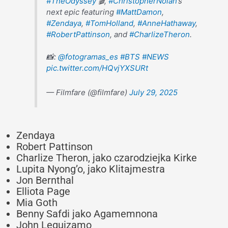
#TheOdyssey
🎬,
#ChristopherNolan
’s
next epic featuring
#MattDamon
,
#Zendaya
,
#TomHolland
,
#AnneHathaway
,
#RobertPattinson
, and
#CharlizeTheron
.
📸:
@fotogramas_es
#BTS
#NEWS
pic.twitter.com/HQvjYXSURt
— Filmfare (@filmfare)
July 29, 2025
Zendaya
Robert Pattinson
Charlize Theron, jako czarodziejka Kirke
Lupita Nyong’o, jako Klitajmestra
Jon Bernthal
Elliota Page
Mia Goth
Benny Safdi jako Agamemnona
John Leguizamo