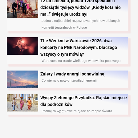
12 lat śmiechu, ponad 1200 spektakli i
dziesiątki tysięcy widzów. „Kiedy kota nie
ma…” świętuje urodziny!
Jedna z najbardziej rozpoznawalnych i uwielbianych
komedii teatralnych w Polsce
The Weeknd w Warszawie 2026: dwa
koncerty na PGE Narodowym. Dlaczego
wszyscy o tym mówią?
Warszawa na trasie wielkiego widowiska popowego
Zalety i wady energii odnawialnej
Co wiemy o nowych źródłach energii
Wyspy Zielonego Przylądka. Rajskie miejsce
dla podróżników
Poznaj to wyjątkowe miejsce na mapie świata