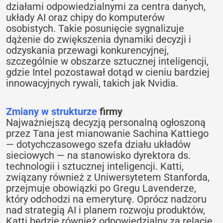
działami odpowiedzialnymi za centra danych,
układy AI oraz chipy do komputerów
osobistych. Takie posunięcie sygnalizuje
dążenie do zwiększenia dynamiki decyzji i
odzyskania przewagi konkurencyjnej,
szczególnie w obszarze sztucznej inteligencji,
gdzie Intel pozostawał dotąd w cieniu bardziej
innowacyjnych rywali, takich jak Nvidia.
Zmiany w strukturze
firmy
Najważniejszą decyzją personalną ogłoszoną
przez Tana jest mianowanie Sachina Kattiego
— dotychczasowego szefa działu układów
sieciowych — na stanowisko dyrektora ds.
technologii i sztucznej inteligencji. Katti,
związany również z Uniwersytetem Stanforda,
przejmuje obowiązki po Gregu Lavenderze,
który odchodzi na emeryturę. Oprócz nadzoru
nad strategią AI i planem rozwoju produktów,
Katti będzie również odpowiedzialny za relacje