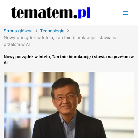
Przejdź
do
treści
Strona główna
Technologie
Nowy porządek w Intelu, Tan tnie biurokrację i stawia na
przełom w AI
Nowy porządek w Intelu, Tan tnie biurokrację i stawia na przełom w
AI