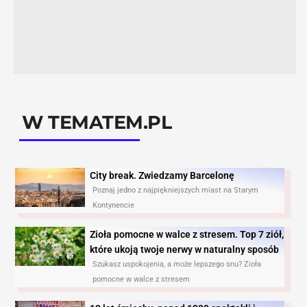
W TEMATEM.PL
City break. Zwiedzamy Barcelonę​
Poznaj jedno z najpiękniejszych miast na Starym
Kontynencie
Zioła pomocne w walce z stresem. Top 7 ziół,
które ukoją twoje nerwy w naturalny sposób
Szukasz uspokojenia, a może lepszego snu? Zioła
pomocne w walce z stresem