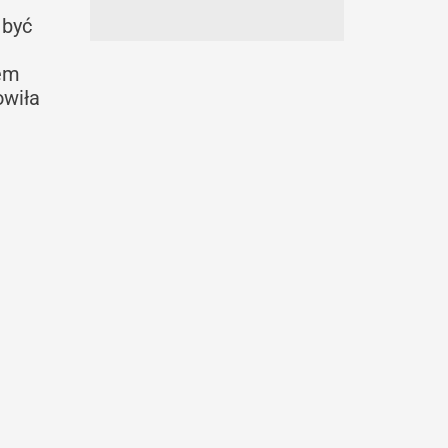
 być
lem
owiła