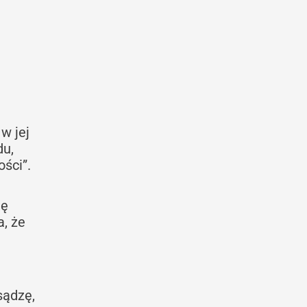
w jej
du,
ości”.
tę
, że
sądzę,