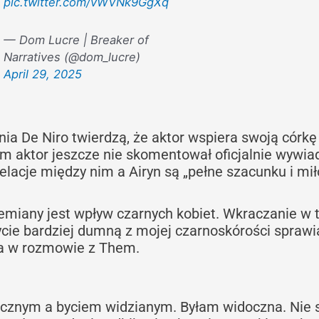
pic.twitter.com/vWVNk9GgXq
— Dom Lucre | Breaker of
Narratives (@dom_lucre)
April 29, 2025
nia De Niro twierdzą, że aktor wspiera swoją córkę 
 aktor jeszcze nie skomentował oficjalnie wywia
 relacje między nim a Airyn są „pełne szacunku i mił
zemiany jest wpływ czarnych kobiet. Wkraczanie w 
ie bardziej dumną z mojej czarnoskórości sprawia
ała w rozmowie z Them.
ocznym a byciem widzianym. Byłam widoczna. Nie 