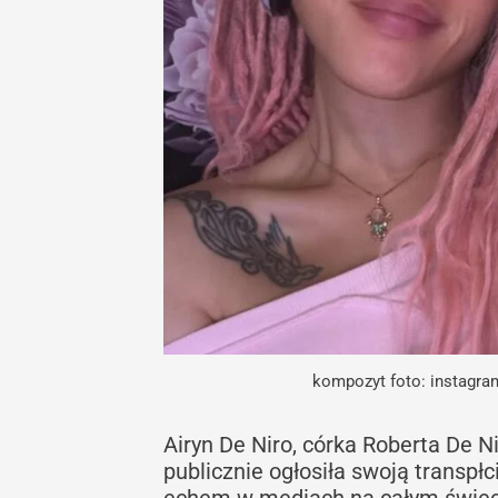
kompozyt foto: instagr
Airyn De Niro, córka Roberta De N
publicznie ogłosiła swoją transp
echem w mediach na całym świec