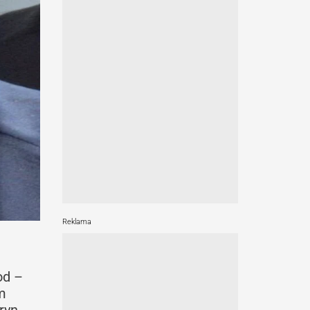
Reklama
od –
m
ryn,