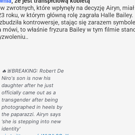
awnia
, że jest transpłciową kobietą
 zwrotnych, które wpłynęły na decyzję Airyn, miał
3 roku, w którym główną rolę zagrała Halle Bailey.
 wzbudziła kontrowersje, stając się zarazem symbo
a mówi, to właśnie fryzura Bailey w tym filmie stan
yzwoleniu..
🔥🚨BREAKING: Robert De
Niro's son is now his
daughter after he just
officially came out as a
transgender after being
photographed in heels by
the paparazzi. Airyn says
‘she is stepping into new
identity'