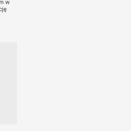
em w
cję