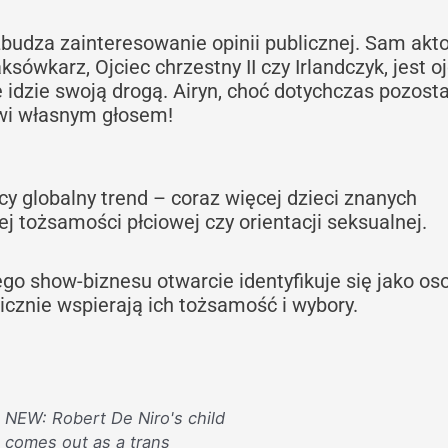
budza zainteresowanie opinii publicznej. Sam akto
aksówkarz, Ojciec chrzestny II czy Irlandczyk, jest 
e idzie swoją drogą. Airyn, choć dotychczas pozost
ówi własnym głosem!
ący globalny trend – coraz więcej dzieci znanych
j tożsamości płciowej czy orientacji seksualnej.
go show-biznesu otwarcie identyfikuje się jako os
icznie wspierają ich tożsamość i wybory.
NEW: Robert De Niro's child
comes out as a trans