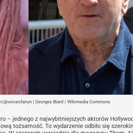
am/@voiceofairyn | Georges Biard / Wikimedia Commons
iro – jednego z najwybitniejszych aktorów Hollywo
łciową tożsamość. To wydarzenie odbiło się szeroki
ie. W szczerym wywiadzie dla magazynu Them, Ai