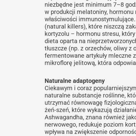
niezbędne jest minimum 7–8 godzi
w produkcji melatoniny, hormonu
właściwości immunostymulujące. 
(natural killers), które niszczą 
kortyzolu – hormonu stresu, który
dieta oparta na nieprzetworzony
tłuszcze (np. z orzechów, oliwy z
fermentowane artykuły mleczne za
mikroflorę jelitową, która odpow
Naturalne adaptogeny
Ciekawym i coraz popularniejszy
naturalne substancje roślinne, k
utrzymać równowagę fizjologiczn
żeń-szeń, które wykazują działan
Ashwagandha, znana również jako 
nerwowego, redukuje poziom korty
wpływa na zwiększenie odpornośc