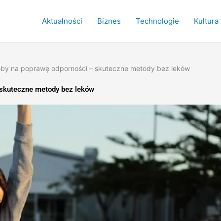
Aktualności
Biznes
Technologie
Kultura
oby na poprawę odporności – skuteczne metody bez leków
 skuteczne metody bez leków