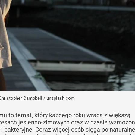
Christopher Campbell / unsplash.com
u to temat, który każdego roku wraca z większą
kresach jesienno-zimowych oraz w czasie wzmożo
i bakteryjne. Coraz więcej osób sięga po naturaln