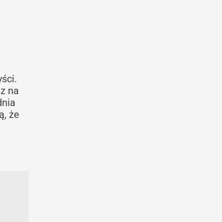
ści.
az na
dnia
ą, że