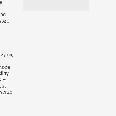
ie
 co
wsze
zy się
 może
ilny
k –
est
owerze
ą