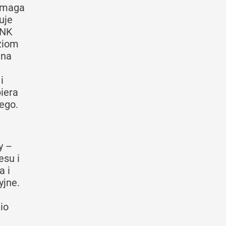
pomaga
uje
 NK
oziom
ana
i
iera
ego.
y –
esu i
a i
yjne.
io