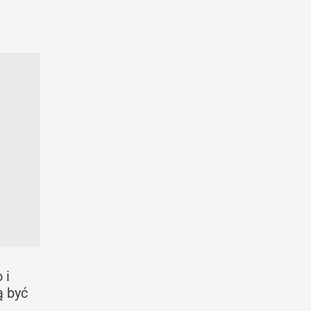
 i
ą być