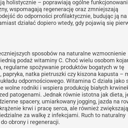
ją holistycznie – poprawiają ogólne funkcjonowan
czny, wspomagają regenerację oraz zmniejszają
dejść do odporności profilaktycznie, budując ją na
amiast działać dopiero wtedy, gdy pojawią się pier
teczniejszych sposobów na naturalne wzmocnienie
iednią podaż witaminy C. Choć wielu osobom kojar
a, regularne spożywanie produktów bogatych w tę
wi, papryka, natka pietruszki czy kiszona kapusta –
 układu odpornościowego. Witamina C działa jako s
je wolne rodniki i wspiera produkcję białych krwine
d patogenami. Jednak równie istotna jak dieta, j
dzienne spacery, umiarkowany jogging, jazda na r
krążenie krwi i pracę serca, ale również zwiększaj
iedzialne za walkę z infekcjami. Ruch to naturalny
o obrony i regeneracji.