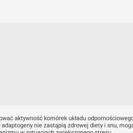
ować aktywność komórek układu odpornościowego
 adaptogeny nie zastąpią zdrowej diety i snu, mog
anizmu w sytuacjach zwiększonego stresu