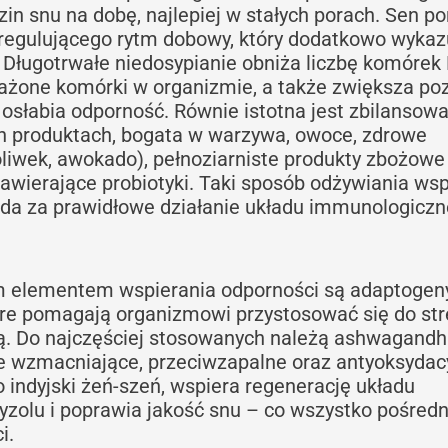
n snu na dobę, najlepiej w stałych porach. Sen 
 regulującego rytm dobowy, który dodatkowo wykaz
Długotrwałe niedosypianie obniża liczbę komórek
zakażone komórki w organizmie, a także zwiększa p
 osłabia odporność. Równie istotna jest zbilansow
ch produktach, bogata w warzywa, owoce, zdrowe
 oliwek, awokado), pełnoziarniste produkty zbożowe 
wierające probiotyki. Taki sposób odżywiania wsp
iada za prawidłowe działanie układu immunologiczn
m elementem wspierania odporności są adaptogen
tóre pomagają organizmowi przystosować się do str
ą. Do najczęściej stosowanych należą ashwagandh
ie wzmacniające, przeciwzapalne oraz antyoksydac
indyjski żeń-szeń, wspiera regenerację układu
zolu i poprawia jakość snu – co wszystko pośredn
i.