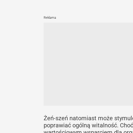
Reklama
Żeń-szeń natomiast może stymul
poprawiać ogólną witalność. Choć
wartościowym wsparciem dla org