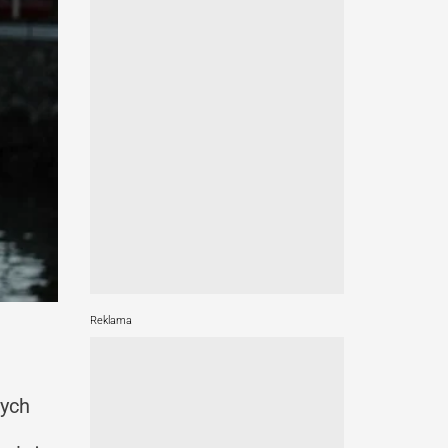
Reklama
nych
e