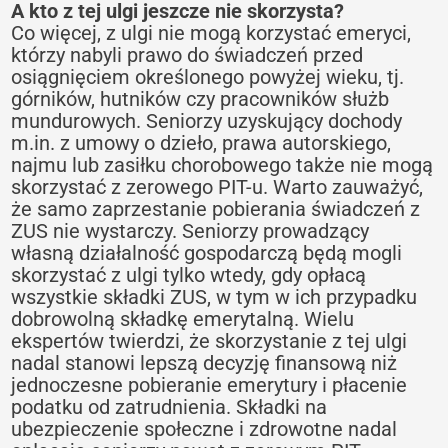
A kto z tej ulgi jeszcze nie skorzysta?
Co więcej, z ulgi nie mogą korzystać emeryci,
którzy nabyli prawo do świadczeń przed
osiągnięciem określonego powyżej wieku, tj.
górników, hutników czy pracowników służb
mundurowych. Seniorzy uzyskujący dochody
m.in. z umowy o dzieło, prawa autorskiego,
najmu lub zasiłku chorobowego także nie mogą
skorzystać z zerowego PIT-u. Warto zauważyć,
że samo zaprzestanie pobierania świadczeń z
ZUS nie wystarczy. Seniorzy prowadzący
własną działalność gospodarczą będą mogli
skorzystać z ulgi tylko wtedy, gdy opłacą
wszystkie składki ZUS, w tym w ich przypadku
dobrowolną składkę emerytalną. Wielu
ekspertów twierdzi, że skorzystanie z tej ulgi
nadal stanowi lepszą decyzję finansową niż
jednoczesne pobieranie emerytury i płacenie
podatku od zatrudnienia. Składki na
ubezpieczenie społeczne i zdrowotne nadal