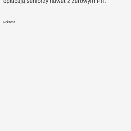
opłacają seniorzy nawet z zerowym PIT.
Reklama