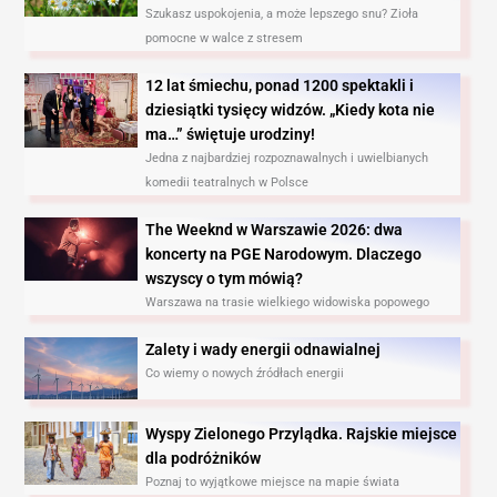
Szukasz uspokojenia, a może lepszego snu? Zioła
pomocne w walce z stresem
12 lat śmiechu, ponad 1200 spektakli i
dziesiątki tysięcy widzów. „Kiedy kota nie
ma…” świętuje urodziny!
Jedna z najbardziej rozpoznawalnych i uwielbianych
komedii teatralnych w Polsce
The Weeknd w Warszawie 2026: dwa
koncerty na PGE Narodowym. Dlaczego
wszyscy o tym mówią?
Warszawa na trasie wielkiego widowiska popowego
Zalety i wady energii odnawialnej
Co wiemy o nowych źródłach energii
Wyspy Zielonego Przylądka. Rajskie miejsce
dla podróżników
Poznaj to wyjątkowe miejsce na mapie świata