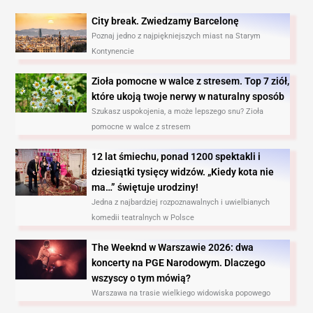
City break. Zwiedzamy Barcelonę​
Poznaj jedno z najpiękniejszych miast na Starym
Kontynencie
Zioła pomocne w walce z stresem. Top 7 ziół,
które ukoją twoje nerwy w naturalny sposób
Szukasz uspokojenia, a może lepszego snu? Zioła
pomocne w walce z stresem
12 lat śmiechu, ponad 1200 spektakli i
dziesiątki tysięcy widzów. „Kiedy kota nie
ma…” świętuje urodziny!
Jedna z najbardziej rozpoznawalnych i uwielbianych
komedii teatralnych w Polsce
The Weeknd w Warszawie 2026: dwa
koncerty na PGE Narodowym. Dlaczego
wszyscy o tym mówią?
Warszawa na trasie wielkiego widowiska popowego