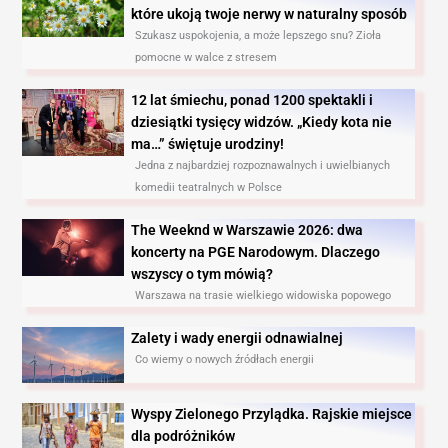
które ukoją twoje nerwy w naturalny sposób
Szukasz uspokojenia, a może lepszego snu? Zioła
pomocne w walce z stresem
12 lat śmiechu, ponad 1200 spektakli i
dziesiątki tysięcy widzów. „Kiedy kota nie
ma…” świętuje urodziny!
Jedna z najbardziej rozpoznawalnych i uwielbianych
komedii teatralnych w Polsce
The Weeknd w Warszawie 2026: dwa
koncerty na PGE Narodowym. Dlaczego
wszyscy o tym mówią?
Warszawa na trasie wielkiego widowiska popowego
Zalety i wady energii odnawialnej
Co wiemy o nowych źródłach energii
Wyspy Zielonego Przylądka. Rajskie miejsce
dla podróżników