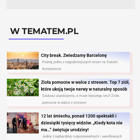
W TEMATEM.PL
City break. Zwiedzamy Barcelonę​
Poznaj jedno z najpiękniejszych miast na Starym
Kontynencie
Zioła pomocne w walce z stresem. Top 7 ziół,
które ukoją twoje nerwy w naturalny sposób
Szukasz uspokojenia, a może lepszego snu? Zioła
pomocne w walce z stresem
12 lat śmiechu, ponad 1200 spektakli i
dziesiątki tysięcy widzów. „Kiedy kota nie
ma…” świętuje urodziny!
Jedna z najbardziej rozpoznawalnych i uwielbianych