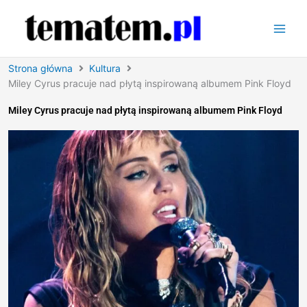
Przejdź
do
treści
Strona główna
Kultura
Miley Cyrus pracuje nad płytą inspirowaną albumem Pink Floyd
Miley Cyrus pracuje nad płytą inspirowaną albumem Pink Floyd