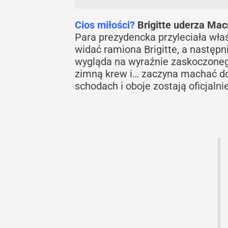
Cios miłości?
Brigitte uderza Mac
Para prezydencka przyleciała wła
widać ramiona Brigitte, a następn
wygląda na wyraźnie zaskoczonego
zimną krew i… zaczyna machać do
schodach i oboje zostają oficjaln