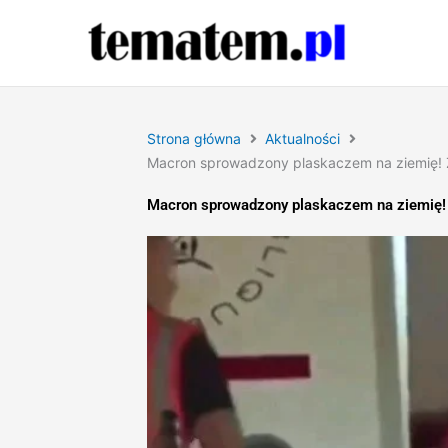
Przejdź
do
treści
Strona główna
Aktualności
Macron sprowadzony plaskaczem na ziemię! Z
Macron sprowadzony plaskaczem na ziemię! 