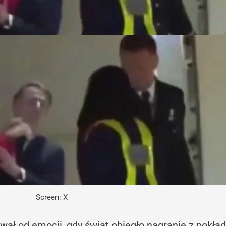
Screen: X
wał od emocji, gdy świat obiegło nagranie z pokła