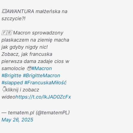
💥AWANTURA małżeńska na
szczycie?!
🇫🇷 Macron sprowadzony
plaskaczem na ziemię macha
jak gdyby nigdy nic!
Zobacz, jak francuska
pierwsza dama zadaje cios w
samolocie 🥹
#Macron
#Brigitte
#BrigitteMacron
#slapped
#FrancuskaMiłość
👇kliknij i zobacz
wideo
https://t.co/lkJAD0ZcFx
— tematem.pl (@tematemPL)
May 26, 2025