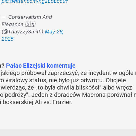
pic.twitter.com/hg2EoEc89Y
— Conservatism And
Elegance 🇺🇲
(@ThayzzySmith)
May 26,
2025
a?
Pałac Elizejski komentuje
ejskiego próbował zaprzeczyć, że incydent w ogóle 
o viralowy status, nie było już odwrotu. Oficjele
wierdząc, że „to była chwila bliskości” albo wręcz
 po podróży”. Jeden z doradców Macrona porównał 
bokserskiej Ali vs. Frazier.