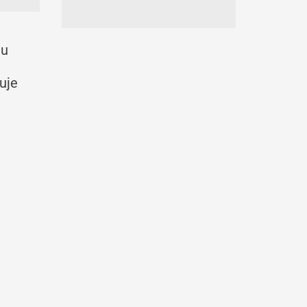
iu
uje