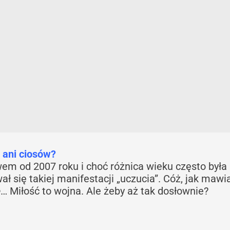
…
ani ciosów?
em od 2007 roku i choć różnica wieku często była
ł się takiej manifestacji „uczucia”. Cóż, jak mawi
e
… Miłość to wojna. Ale żeby aż tak dosłownie?