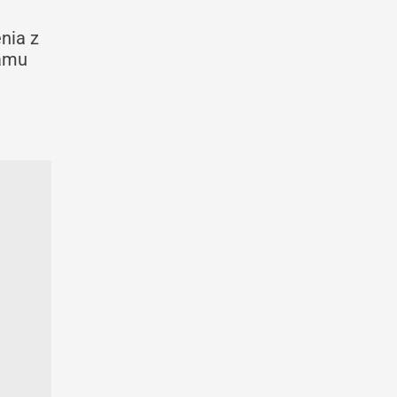
nia z
namu