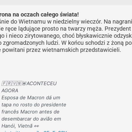
rona na oczach całego świata!
śnie do Wietnamu w niedzielny wieczór. Na nagran
ie ręce lądujące prosto na twarzy męża. Prezydent
 i nieco zirytowanego, choć błyskawicznie odzysk
 zgromadzonych ludzi. W końcu schodzi z żoną po
ie powitani przez wietnamskich przedstawicieli.
🇫🇷🇻🇳🚨ACONTECEU
AGORA
Esposa de Macron dá um
tapa no rosto do presidente
francês Macron antes de
desembarcar do avião em
Hanói, Vietnã 👀