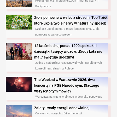
Poznaj jedno z najpiękniejszych miast na Starym
Kontynencie
Zioła pomocne w walce z stresem. Top 7 ziół,
które ukoją twoje nerwy w naturalny sposób
Szukasz uspokojenia, a może lepszego snu? Zioła
pomocne w walce z stresem
12 lat śmiechu, ponad 1200 spektakli i
dziesiątki tysięcy widzów. „Kiedy kota nie
ma…” świętuje urodziny!
Jedna z najbardziej rozpoznawalnych i uwielbianych
komedii teatralnych w Polsce
The Weeknd w Warszawie 2026: dwa
koncerty na PGE Narodowym. Dlaczego
wszyscy o tym mówią?
Warszawa na trasie wielkiego widowiska popowego
Zalety i wady energii odnawialnej
Co wiemy o nowych źródłach energii