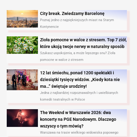
City break. Zwiedzamy Barcelonę​
Poznaj jedno z najpiękniejszych miast na Starym
Kontynencie
Zioła pomocne w walce z stresem. Top 7 ziół,
które ukoją twoje nerwy w naturalny sposób
Szukasz uspokojenia, a może lepszego snu? Zioła
pomocne w walce z stresem
12 lat śmiechu, ponad 1200 spektakli i
dziesiątki tysięcy widzów. „Kiedy kota nie
ma…” świętuje urodziny!
Jedna z najbardziej rozpoznawalnych i uwielbianych
komedii teatralnych w Polsce
The Weeknd w Warszawie 2026: dwa
koncerty na PGE Narodowym. Dlaczego
wszyscy o tym mówią?
Warszawa na trasie wielkiego widowiska popowego