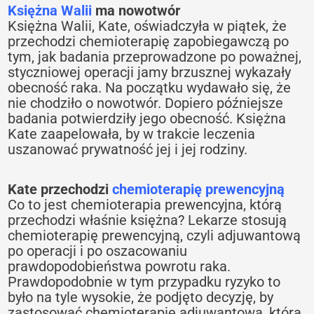
Księżna Walii
ma nowotwór
Księżna Walii, Kate, oświadczyła w piątek, że
przechodzi chemioterapię zapobiegawczą po
tym, jak badania przeprowadzone po poważnej,
styczniowej operacji jamy brzusznej wykazały
obecność raka. Na początku wydawało się, że
nie chodziło o nowotwór. Dopiero późniejsze
badania potwierdziły jego obecność. Księżna
Kate zaapelowała, by w trakcie leczenia
uszanować prywatność jej i jej rodziny.
Kate przechodzi
chemioterapię prewencyjną
Co to jest chemioterapia prewencyjna, którą
przechodzi właśnie księżna? Lekarze stosują
chemioterapię prewencyjną, czyli adjuwantową
po operacji i po oszacowaniu
prawdopodobieństwa powrotu raka.
Prawdopodobnie w tym przypadku ryzyko to
było na tyle wysokie, że podjęto decyzję, by
zastosować chemioterapię adjuwantową, która