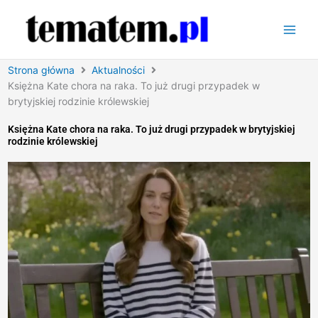
Przejdź
do
treści
Strona główna
Aktualności
Księżna Kate chora na raka. To już drugi przypadek w
brytyjskiej rodzinie królewskiej
Księżna Kate chora na raka. To już drugi przypadek w brytyjskiej
rodzinie królewskiej