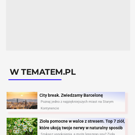
W TEMATEM.PL
City break. Zwiedzamy Barcelonę​
Poznaj jedno z najpiękniejszych miast na Starym
Kontynencie
Zioła pomocne w walce z stresem. Top 7 ziół,
które ukoją twoje nerwy w naturalny sposób
Szukasz uspokojenia, a może lepszego snu? Zioła