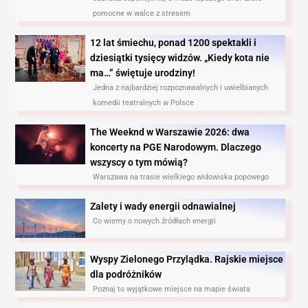
pomocne w walce z stresem
12 lat śmiechu, ponad 1200 spektakli i
dziesiątki tysięcy widzów. „Kiedy kota nie
ma…” świętuje urodziny!
Jedna z najbardziej rozpoznawalnych i uwielbianych
komedii teatralnych w Polsce
The Weeknd w Warszawie 2026: dwa
koncerty na PGE Narodowym. Dlaczego
wszyscy o tym mówią?
Warszawa na trasie wielkiego widowiska popowego
Zalety i wady energii odnawialnej
Co wiemy o nowych źródłach energii
Wyspy Zielonego Przylądka. Rajskie miejsce
dla podróżników
Poznaj to wyjątkowe miejsce na mapie świata