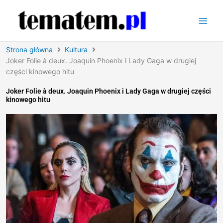
Przejdź
do
treści
Strona główna
Kultura
Joker Folie à deux. Joaquin Phoenix i Lady Gaga w drugiej
części kinowego hitu
Joker Folie à deux. Joaquin Phoenix i Lady Gaga w drugiej części
kinowego hitu