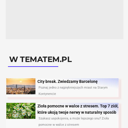
W TEMATEM.PL
City break. Zwiedzamy Barcelonę​
Poznaj jedno z najpiękniejszych miast na Starym
Kontynencie
Zioła pomocne w walce z stresem. Top 7 ziół,
które ukoją twoje nerwy w naturalny sposób
Szukasz uspokojenia, a może lepszego snu? Zioła
pomocne w walce z stresem