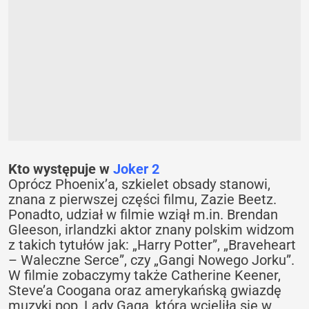
Kto występuje w
Joker 2
Oprócz Phoenix’a, szkielet obsady stanowi,
znana z pierwszej części filmu, Zazie Beetz.
Ponadto, udział w filmie wziął m.in. Brendan
Gleeson, irlandzki aktor znany polskim widzom
z takich tytułów jak: „Harry Potter”, „Braveheart
– Waleczne Serce”, czy „Gangi Nowego Jorku”.
W filmie zobaczymy także Catherine Keener,
Steve’a Coogana oraz amerykańską gwiazdę
muzyki pop, Lady Gaga, która wcieliła się w