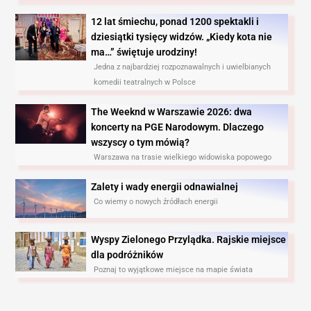
12 lat śmiechu, ponad 1200 spektakli i
dziesiątki tysięcy widzów. „Kiedy kota nie
ma…” świętuje urodziny!
Jedna z najbardziej rozpoznawalnych i uwielbianych
komedii teatralnych w Polsce
The Weeknd w Warszawie 2026: dwa
koncerty na PGE Narodowym. Dlaczego
wszyscy o tym mówią?
Warszawa na trasie wielkiego widowiska popowego
Zalety i wady energii odnawialnej
Co wiemy o nowych źródłach energii
Wyspy Zielonego Przylądka. Rajskie miejsce
dla podróżników
Poznaj to wyjątkowe miejsce na mapie świata