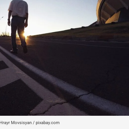
 Hrayr Movsisyan / pixabay.com