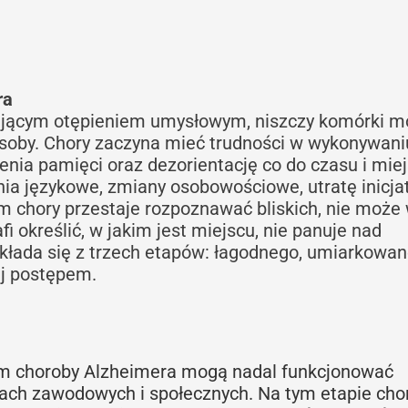
ra
tającym otępieniem umysłowym, niszczy komórki m
osoby. Chory zaczyna mieć trudności w wykonywani
nia pamięci oraz dezorientację co do czasu i miej
 językowe, zmiany osobowościowe, utratę inicjat
em chory przestaje rozpoznawać bliskich, nie moż
i określić, w jakim jest miejscu, nie panuje nad
składa się z trzech etapów: łagodnego, umiarkowan
jej postępem.
m choroby Alzheimera mogą nadal funkcjonować
iach zawodowych i społecznych. Na tym etapie cho