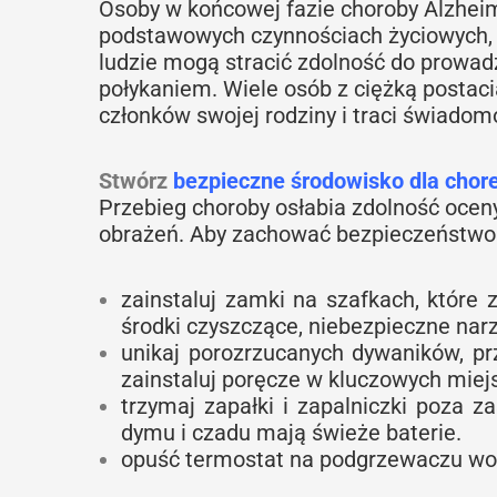
Osoby w końcowej fazie choroby Alzhei
podstawowych czynnościach życiowych, ta
ludzie mogą stracić zdolność do prowad
połykaniem. Wiele osób z ciężką postaci
członków swojej rodziny i traci świado
Stwórz
bezpieczne środowisko dla chor
Przebieg choroby osłabia zdolność oceny
obrażeń. Aby zachować bezpieczeństwo
zainstaluj zamki na szafkach, które 
środki czyszczące, niebezpieczne narzę
unikaj porozrzucanych dywaników, p
zainstaluj poręcze w kluczowych miej
trzymaj zapałki i zapalniczki poza za
dymu i czadu mają świeże baterie.
opuść termostat na podgrzewaczu wod