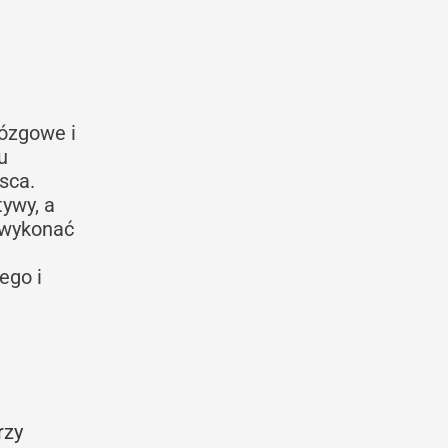
ózgowe i
u
sca.
ywy, a
e wykonać
ego i
rzy