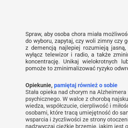
Spraw, aby osoba chora miała możliwoś
do wyboru, zapytaj, czy woli zimny czy g
z demencją najlepiej rozumieją jasną
wyłącz telewizor i radio, a także zmin
koncentrację. Unikaj wielokrotnych l
pomoże to zminimalizować ryzyko odwróc
Opiekunie,
pamiętaj również o sobie
Stała opieka nad chorym na Alzheimera
psychicznego. W walce z chorobą najskut
wiedza, współczucie, cierpliwość i miłoś
osobami, które tracą umiejętność do sam
wsparcia i życzliwości ze strony otoczen
nadzwyczaj ciężkie brzemię, jakim jest 