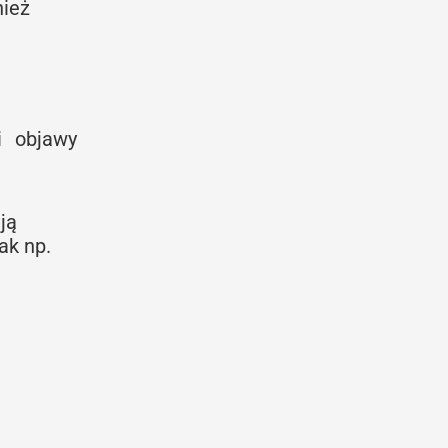
nież
i objawy
ją
ak np.