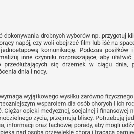
ć dokonywania drobnych wyborów np. przygotuj ki
orący napój, czy woli obejrzeć film lub iść na spac
, jednoetapową komunikację. Podczas posiłków 
imalizuj inne czynniki rozpraszające, aby ułatwi
ub przedłużających się drzemek w ciągu dnia, 
enia dnia i nocy.
 wymaga wyjątkowego wysiłku zarówno fizycznego 
eczniejszym wsparciem dla osób chorych i ich rod
ć. Ciężar opieki medycznej, socjalnej i finansowej 
odzielnego życia, przejmują bliscy. Potrzebują je
ia, informacji oraz fachowej porady, aby mogli ud
opieka nad osobą przewlekle chorą i tracącą pamię