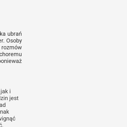
lka ubrań
er. Osoby
i rozmów
ć choremu
ponieważ
jak i
zin jest
nad
dnak
źwignąć
ć.