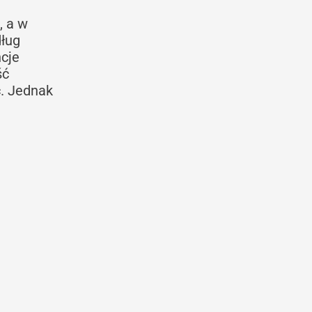
, a w
dług
ncje
ść
c. Jednak