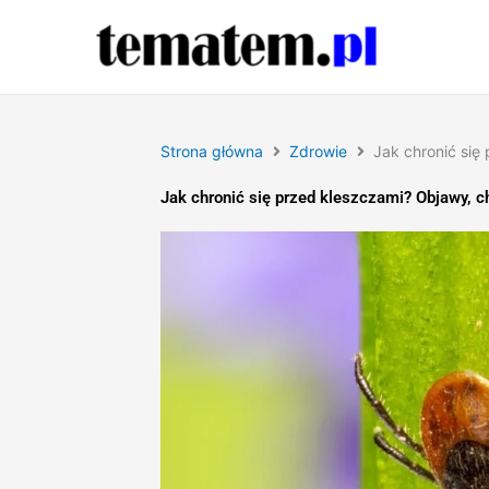
Przejdź
do
treści
Strona główna
Zdrowie
Jak chronić się
Jak chronić się przed kleszczami? Objawy, c