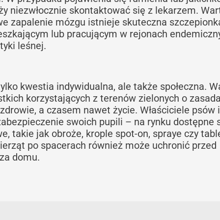
ży niezwłocznie skontaktować się z lekarzem. War
we zapalenie mózgu istnieje skuteczna szczepionk
eszkającym lub pracującym w rejonach endemiczn
yki leśnej.
ylko kwestia indywidualna, ale także społeczna. W
stkich korzystających z terenów zielonych o zasad
 zdrowie, a czasem nawet życie. Właściciele psów i
abezpieczenie swoich pupili – na rynku dostępne 
 takie jak obroże, krople spot-on, spraye czy table
ierząt po spacerach również może uchronić przed
rza domu.