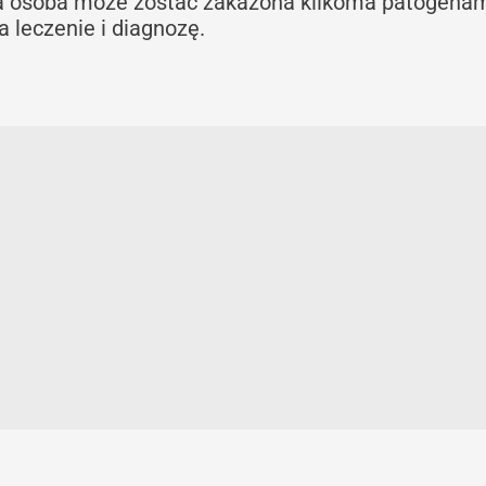
dna osoba może zostać zakażona kilkoma patogena
a leczenie i diagnozę.