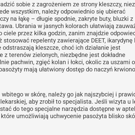
radzić sobie z zagrożeniem ze strony kleszczy, ni
zede wszystkim, należy odpowiednio się ubierać
czy na łąkę – długie spodnie, zakryte buty, bluzki z
tawa. Ubrania w jasnych kolorach ułatwiają zauwa
 ciele przez kilka godzin, zanim znajdzie odpowie
ż stosować repelenty zawierające DEET, ikarydynę 
 odstraszają kleszcze, choć ich działanie jest
e z terenów zielonych, niezbędne jest dokładne
nie pachwin, zgięć kolan i łokci, okolic za uszami 
a pasożyty mają ułatwiony dostęp do naczyń krwion
wbitego w skórę, należy go jak najszybciej i praw
ekarskiej, aby zrobił to specjalista. Jeśli wizyta u 
ystać do tego specjalne narzędzia dostępne w apte
, które umożliwiają uchwycenie pasożyta blisko skór