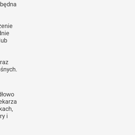
ezbędna
żenie
dnie
lub
oraz
ośnych.
idłowo
lekarza
kach,
y i