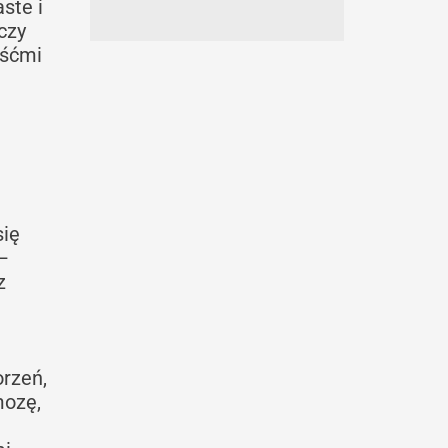
ste i
czy
iśćmi
się
–
z
rzeń,
mozę,