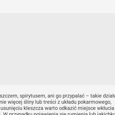
zczem, spirytusem, ani go przypalać – takie dział
ie więcej śliny lub treści z układu pokarmowego,
usunięciu kleszcza warto odkazić miejsce wkłucia 
. W przypadku pojawienia się rumienia lub jakichk