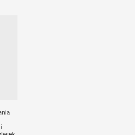
ania
i
olwiek