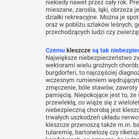
niekiedy nawet przez cały rok. Pre
mieszane, zarośla, łąki, obrzeża j
działki rekreacyjne. Można je spo
oraz w pobliżu szlaków leśnych, g
przechodzących ludzi czy zwierząt
Czemu
kleszcze
są tak niebezpie
Największe niebezpieczeństwo zwi
wektorami wielu groźnych chorób. 
burgdorferi, to najczęściej diag
wczesnym rumieniem wędrującym, 
zmęczenie, bóle stawów, zawroty 
pamięcią. Niepokojące jest to, że
przewlekłą, co wiąże się z wielol
niebezpieczną chorobą jest kles
trwałych uszkodzeń układu nerwo
kleszcze przenoszą także m.in. b
tularemię, bartonelozę czy riket