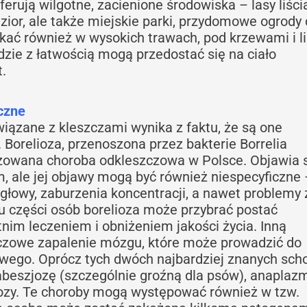
ferują wilgotne, zacienione środowiska – lasy liścia
ezior, ale także miejskie parki, przydomowe ogrody 
tkać również w wysokich trawach, pod krzewami i l
dzie z łatwością mogą przedostać się na ciało
.
czne
ązane z kleszczami wynika z faktu, że są one
Borelioza, przenoszona przez bakterie Borrelia
nozowana choroba odkleszczowa w Polsce. Objawia 
ale jej objawy mogą być również niespecyficzne 
głowy, zaburzenia koncentracji, a nawet problemy 
 u części osób borelioza może przybrać postać
etnim leczeniem i obniżeniem jakości życia. Inną
zczowe zapalenie mózgu, które może prowadzić do
wego. Oprócz tych dwóch najbardziej znanych scho
abeszjozę (szczególnie groźną dla psów), anaplaz
sjozy. Te choroby mogą występować również w tzw.