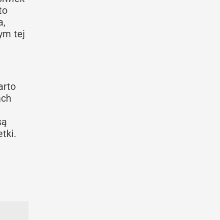
to
a,
ym tej
arto
ach
są
tki.