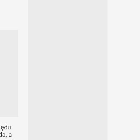
lędu
da, a