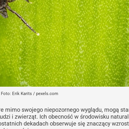
Foto: Erik Karits / pexels.com
tóre mimo swojego niepozornego wyglądu, mogą st
udzi i zwierząt. Ich obecność w środowisku natur
ostatnich dekadach obserwuje się znaczący wzrost