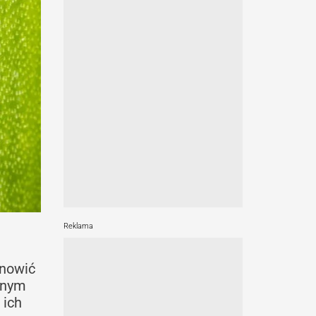
Reklama
anowić
alnym
 ich