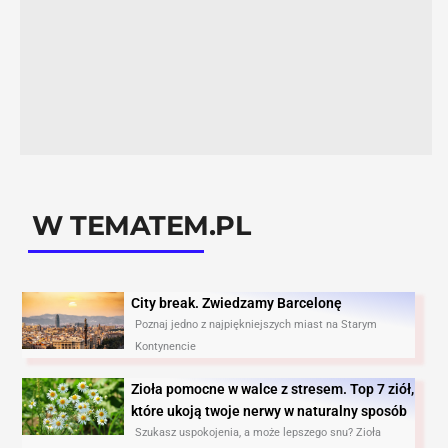
W TEMATEM.PL
City break. Zwiedzamy Barcelonę​
Poznaj jedno z najpiękniejszych miast na Starym
Kontynencie
Zioła pomocne w walce z stresem. Top 7 ziół,
które ukoją twoje nerwy w naturalny sposób
Szukasz uspokojenia, a może lepszego snu? Zioła