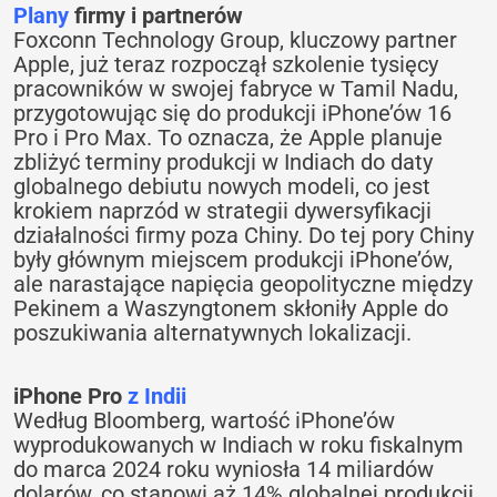
Plany
firmy i partnerów
Foxconn Technology Group, kluczowy partner
Apple, już teraz rozpoczął szkolenie tysięcy
pracowników w swojej fabryce w Tamil Nadu,
przygotowując się do produkcji iPhone’ów 16
Pro i Pro Max. To oznacza, że Apple planuje
zbliżyć terminy produkcji w Indiach do daty
globalnego debiutu nowych modeli, co jest
krokiem naprzód w strategii dywersyfikacji
działalności firmy poza Chiny. Do tej pory Chiny
były głównym miejscem produkcji iPhone’ów,
ale narastające napięcia geopolityczne między
Pekinem a Waszyngtonem skłoniły Apple do
poszukiwania alternatywnych lokalizacji.
iPhone Pro
z Indii
Według Bloomberg, wartość iPhone’ów
wyprodukowanych w Indiach w roku fiskalnym
do marca 2024 roku wyniosła 14 miliardów
dolarów, co stanowi aż 14% globalnej produkcji