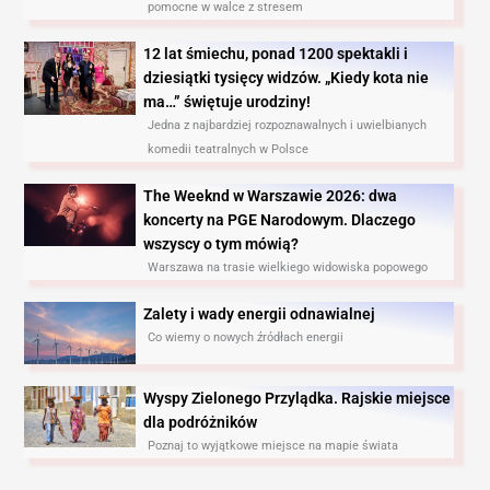
pomocne w walce z stresem
12 lat śmiechu, ponad 1200 spektakli i
dziesiątki tysięcy widzów. „Kiedy kota nie
ma…” świętuje urodziny!
Jedna z najbardziej rozpoznawalnych i uwielbianych
komedii teatralnych w Polsce
The Weeknd w Warszawie 2026: dwa
koncerty na PGE Narodowym. Dlaczego
wszyscy o tym mówią?
Warszawa na trasie wielkiego widowiska popowego
Zalety i wady energii odnawialnej
Co wiemy o nowych źródłach energii
Wyspy Zielonego Przylądka. Rajskie miejsce
dla podróżników
Poznaj to wyjątkowe miejsce na mapie świata