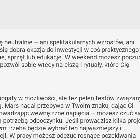
ę neutralnie – ani spektakularnych wzrostów, ani
się dobra okazja do inwestycji w coś praktycznego 
e, sprzęt lub edukację. W weekend możesz poczu
ozwól sobie wtedy na ciszę i rytuały, które Cię
ogaty w możliwości, ale też pełen testów związan
ią. Mars nadal przebywa w Twoim znaku, dając Ci
rowadzając wewnętrzne napięcia – możesz czuć si
a potrzebą odpoczynku. Jeśli prowadzisz kilka pro
m trzeba będzie wybrać ten najważniejszy i
acji. W pracy możesz odczuć rosnące oczekiwania