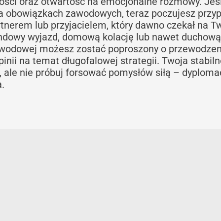
ości oraz otwartość na emocjonalne rozmowy. Jeśl
na obowiązkach zawodowych, teraz poczujesz przy
artnerem lub przyjacielem, który dawno czekał na T
endowy wyjazd, domową kolację lub nawet duchową
zawodowej możesz zostać poproszony o przewodzen
inii na temat długofalowej strategii. Twoja stabiln
 ale nie próbuj forsować pomysłów siłą – dyploma
.