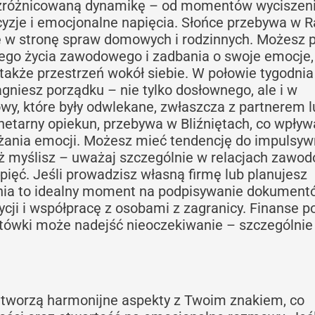
 zróżnicowaną dynamikę – od momentów wyciszeni
cyzje i emocjonalne napięcia. Słońce przebywa w R
gę w stronę spraw domowych i rodzinnych. Możesz 
wego życia zawodowego i zadbania o swoje emocje,
a także przestrzeń wokół siebie. W połowie tygodnia
gniesz porządku – nie tylko dosłownego, ale i w
owy, które były odwlekane, zwłaszcza z partnerem l
netarny opiekun, przebywa w Bliźniętach, co wpływ
żania emocji. Możesz mieć tendencję do impulsyw
iż myślisz – uważaj szczególnie w relacjach zawo
ięć. Jeśli prowadzisz własną firmę lub planujesz
nia to idealny moment na podpisywanie dokument
cji i współpracę z osobami z zagranicy. Finanse p
gotówki może nadejść nieoczekiwanie – szczególnie
tworzą harmonijne aspekty z Twoim znakiem, co