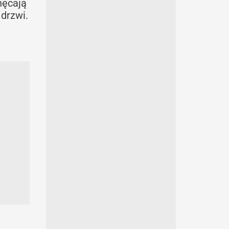
hęcają
 drzwi.