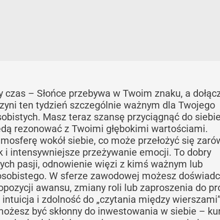
y czas – Słońce przebywa w Twoim znaku, a dołąc
czyni ten tydzień szczególnie ważnym dla Twojego
sobistych. Masz teraz szansę przyciągnąć do siebie 
będą rezonować z Twoimi głębokimi wartościami.
tmosferę wokół siebie, co może przełożyć się zar
k i intensywniejsze przeżywanie emocji. To dobry
h pasji, odnowienie więzi z kimś ważnym lub
 osobistego. W sferze zawodowej możesz doświadc
zycji awansu, zmiany roli lub zaproszenia do pro
 intuicja i zdolność do „czytania między wierszami
ożesz być skłonny do inwestowania w siebie – kur