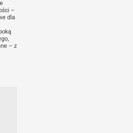
ie
ości –
we dla
ęboką
ego,
nne – z