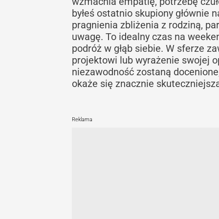
wzmacnia empatię, potrzebę czuł
byłeś ostatnio skupiony głównie 
pragnienia zbliżenia z rodziną, p
uwagę. To idealny czas na week
podróż w głąb siebie. W sferze 
projektowi lub wyrażenie swojej op
niezawodność zostaną docenione,
okaże się znacznie skuteczniejsza
Reklama