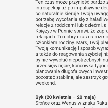
Ten czas może przynieść bardzo
introspekcji aż po impulsywne de
co naturalnie kieruje Twoją uwa
potrzebę wycofania się z hałaśli
relacje z rodzicami lub dziećmi, 
Księżyc w Pannie sprawi, że zapra
relacjach. To dobry czas na rozm
członkiem rodziny. Mars, Twój pla
Twoją komunikację i sposób wyra
a także do reagowania szybciej n
by nie wywołać niepotrzebnych nap
przedsięwzięcie, końcówka tygod
planowanie długofalowych inwesty
pozostać stabilne, ale zastrzyk 
weekend.
Byk (20 kwietnia – 20 maja)
Słońce oraz Wenus w znaku Raka 