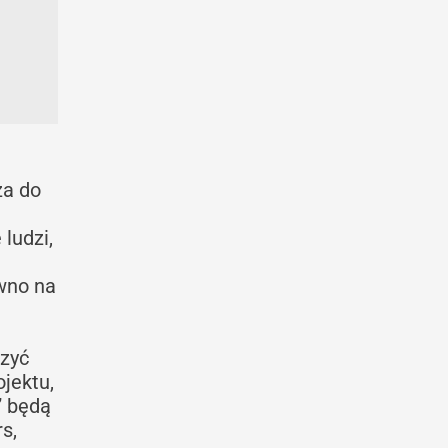
za do
ludzi,
ówno na
zyć
jektu,
” będą
s,