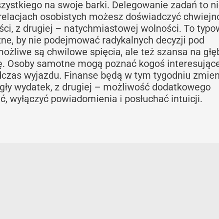
szystkiego na swoje barki. Delegowanie zadań to n
W relacjach osobistych możesz doświadczyć chwiejn
ości, z drugiej – natychmiastowej wolności. To typo
ne, by nie podejmować radykalnych decyzji pod
żliwe są chwilowe spięcia, ale też szansa na gł
ę. Osoby samotne mogą poznać kogoś interesując
odczas wyjazdu. Finanse będą w tym tygodniu zmie
agły wydatek, z drugiej – możliwość dodatkowego
, wyłączyć powiadomienia i posłuchać intuicji.