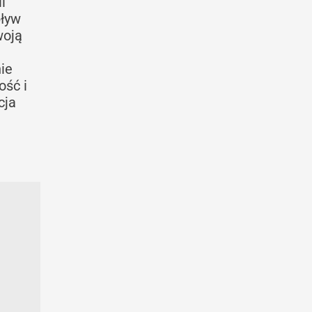
i
pływ
woją
ie
ość i
cja