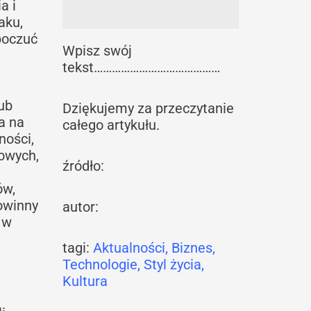
a i
aku,
poczuć
Wpisz swój
tekst……………………………………
ub
Dziękujemy za przeczytanie
a na
całego artykułu.
ności,
dowych,
źródło:
ów,
owinny
autor:
 w
tagi:
Aktualności
,
Biznes
,
Technologie
,
Styl życia
,
Kultura