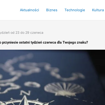
Aktualności
Biznes
Technologie
Kultura
ydzień od 23 do 29 czerwca
 przyniesie ostatni tydzień czerwca dla Twojego znaku?