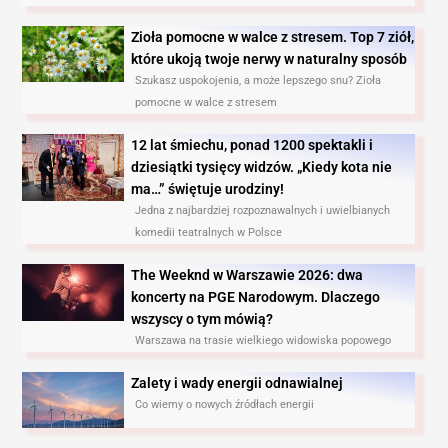
Zioła pomocne w walce z stresem. Top 7 ziół,
które ukoją twoje nerwy w naturalny sposób
Szukasz uspokojenia, a może lepszego snu? Zioła
pomocne w walce z stresem
12 lat śmiechu, ponad 1200 spektakli i
dziesiątki tysięcy widzów. „Kiedy kota nie
ma…” świętuje urodziny!
Jedna z najbardziej rozpoznawalnych i uwielbianych
komedii teatralnych w Polsce
The Weeknd w Warszawie 2026: dwa
koncerty na PGE Narodowym. Dlaczego
wszyscy o tym mówią?
Warszawa na trasie wielkiego widowiska popowego
Zalety i wady energii odnawialnej
Co wiemy o nowych źródłach energii