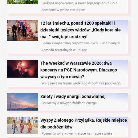
Szukasz uspokojenia, a może lepszego snu? Zioła
pomocne w walce z stresem
12 lat śmiechu, ponad 1200 spektakli i
dziesiątki tysięcy widzów. „Kiedy kota nie
ma…” świętuje urodziny!
Jedna z najbardziej rozpoznawalnych i uwielbianych
komedii teatralnych w Polsce
The Weeknd w Warszawie 2026: dwa
koncerty na PGE Narodowym. Dlaczego
wszyscy o tym mówią?
Warszawa na trasie wielkiego widowiska popowego
Zalety i wady energii odnawialnej
Co wiemy o nowych źródłach energii
Wyspy Zielonego Przylądka. Rajskie miejsce
dla podróżników
Poznaj to wyjątkowe miejsce na mapie świata