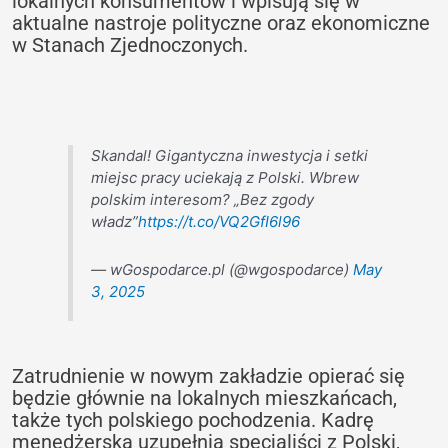
lokalnych konsumentów i wpisują się w
aktualne nastroje polityczne oraz ekonomiczne
w Stanach Zjednoczonych.
Skandal! Gigantyczna inwestycja i setki
miejsc pracy uciekają z Polski. Wbrew
polskim interesom? „Bez zgody
władz”
https://t.co/VQ2GfI6l96
— wGospodarce.pl (@wgospodarce)
May
3, 2025
Zatrudnienie w nowym zakładzie opierać się
będzie głównie na lokalnych mieszkańcach,
także tych polskiego pochodzenia. Kadrę
menedżerską uzupełnią specjaliści z Polski,