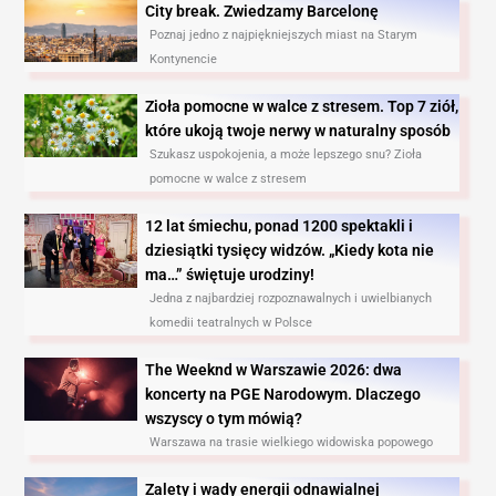
City break. Zwiedzamy Barcelonę​
Poznaj jedno z najpiękniejszych miast na Starym
Kontynencie
Zioła pomocne w walce z stresem. Top 7 ziół,
które ukoją twoje nerwy w naturalny sposób
Szukasz uspokojenia, a może lepszego snu? Zioła
pomocne w walce z stresem
12 lat śmiechu, ponad 1200 spektakli i
dziesiątki tysięcy widzów. „Kiedy kota nie
ma…” świętuje urodziny!
Jedna z najbardziej rozpoznawalnych i uwielbianych
komedii teatralnych w Polsce
The Weeknd w Warszawie 2026: dwa
koncerty na PGE Narodowym. Dlaczego
wszyscy o tym mówią?
Warszawa na trasie wielkiego widowiska popowego
Zalety i wady energii odnawialnej