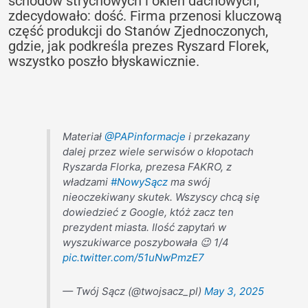
schodów strychowych i okien dachowych,
zdecydowało: dość. Firma przenosi kluczową
część produkcji do Stanów Zjednoczonych,
gdzie, jak podkreśla prezes Ryszard Florek,
wszystko poszło błyskawicznie.
Materiał
@PAPinformacje
i przekazany
dalej przez wiele serwisów o kłopotach
Ryszarda Florka, prezesa FAKRO, z
władzami
#NowySącz
ma swój
nieoczekiwany skutek. Wszyscy chcą się
dowiedzieć z Google, któż zacz ten
prezydent miasta. Ilość zapytań w
wyszukiwarce poszybowała 😉 1/4
pic.twitter.com/51uNwPmzE7
— Twój Sącz (@twojsacz_pl)
May 3, 2025