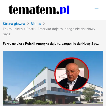
Przejdź
do
treści
Strona główna
Biznes
Fakro ucieka z Polski! Ameryka daje to, czego nie dał Nowy
Sącz
Fakro ucieka z Polski! Ameryka daje to, czego nie dał Nowy Sącz