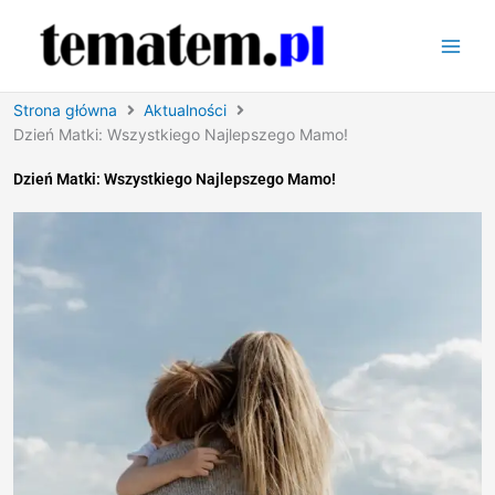
Przejdź
do
treści
Strona główna
Aktualności
Dzień Matki: Wszystkiego Najlepszego Mamo!
Dzień Matki: Wszystkiego Najlepszego Mamo!