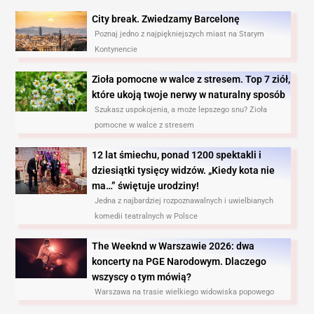
City break. Zwiedzamy Barcelonę​
Poznaj jedno z najpiękniejszych miast na Starym
Kontynencie
Zioła pomocne w walce z stresem. Top 7 ziół,
które ukoją twoje nerwy w naturalny sposób
Szukasz uspokojenia, a może lepszego snu? Zioła
pomocne w walce z stresem
12 lat śmiechu, ponad 1200 spektakli i
dziesiątki tysięcy widzów. „Kiedy kota nie
ma…” świętuje urodziny!
Jedna z najbardziej rozpoznawalnych i uwielbianych
komedii teatralnych w Polsce
The Weeknd w Warszawie 2026: dwa
koncerty na PGE Narodowym. Dlaczego
wszyscy o tym mówią?
Warszawa na trasie wielkiego widowiska popowego