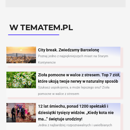
W TEMATEM.PL
City break. Zwiedzamy Barcelonę​
Poznaj jedno z najpiękniejszych miast na Starym
Kontynencie
Zioła pomocne w walce z stresem. Top 7 ziół,
które ukoją twoje nerwy w naturalny sposób
Szukasz uspokojenia, a może lepszego snu? Zioła
pomocne w walce z stresem
12 lat śmiechu, ponad 1200 spektakli i
dziesiątki tysięcy widzów. „Kiedy kota nie
ma…” świętuje urodziny!
Jedna z najbardziej rozpoznawalnych i uwielbianych