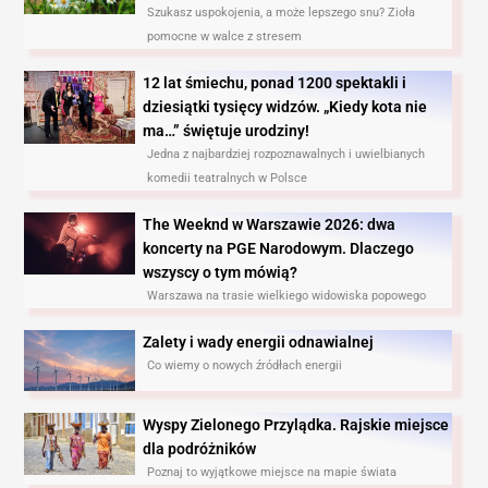
Szukasz uspokojenia, a może lepszego snu? Zioła
pomocne w walce z stresem
12 lat śmiechu, ponad 1200 spektakli i
dziesiątki tysięcy widzów. „Kiedy kota nie
ma…” świętuje urodziny!
Jedna z najbardziej rozpoznawalnych i uwielbianych
komedii teatralnych w Polsce
The Weeknd w Warszawie 2026: dwa
koncerty na PGE Narodowym. Dlaczego
wszyscy o tym mówią?
Warszawa na trasie wielkiego widowiska popowego
Zalety i wady energii odnawialnej
Co wiemy o nowych źródłach energii
Wyspy Zielonego Przylądka. Rajskie miejsce
dla podróżników
Poznaj to wyjątkowe miejsce na mapie świata