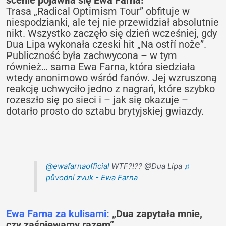
Trasa „Radical Optimism Tour” obfituje w
niespodzianki, ale tej nie przewidział absolutnie
nikt. Wszystko zaczęło się dzień wcześniej, gdy
Dua Lipa wykonała czeski hit „Na ostří nože”.
Publiczność była zachwycona – w tym
również… sama Ewa Farna, która siedziała
wtedy anonimowo wśród fanów. Jej wzruszoną
reakcję uchwyciło jedno z nagrań, które szybko
rozeszło się po sieci i – jak się okazuje –
dotarło prosto do sztabu brytyjskiej gwiazdy.
@ewafarnaofficial
WTF?!?? @Dua Lipa
♬
původní zvuk - Ewa Farna
Ewa Farna za kulisami:
„Dua zapytała mnie,
czy zaśpiewamy razem”