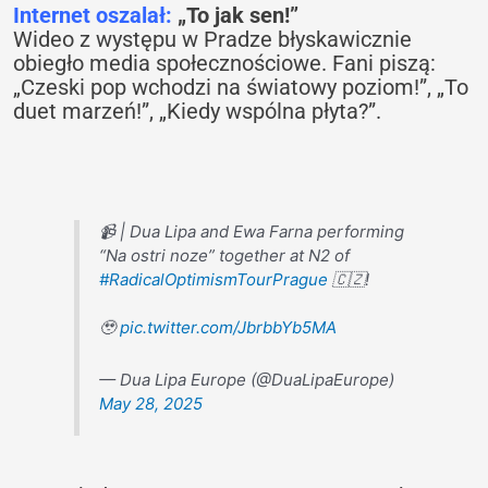
Internet oszalał:
„To jak sen!”
Wideo z występu w Pradze błyskawicznie
obiegło media społecznościowe. Fani piszą:
„Czeski pop wchodzi na światowy poziom!”, „To
duet marzeń!”, „Kiedy wspólna płyta?”.
📹 | Dua Lipa and Ewa Farna performing
“Na ostri noze” together at N2 of
#RadicalOptimismTourPrague
🇨🇿!
🥹
pic.twitter.com/JbrbbYb5MA
— Dua Lipa Europe (@DuaLipaEurope)
May 28, 2025