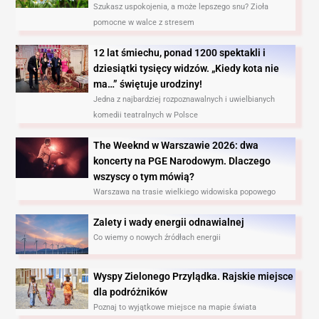
Szukasz uspokojenia, a może lepszego snu? Zioła
pomocne w walce z stresem
12 lat śmiechu, ponad 1200 spektakli i
dziesiątki tysięcy widzów. „Kiedy kota nie
ma…” świętuje urodziny!
Jedna z najbardziej rozpoznawalnych i uwielbianych
komedii teatralnych w Polsce
The Weeknd w Warszawie 2026: dwa
koncerty na PGE Narodowym. Dlaczego
wszyscy o tym mówią?
Warszawa na trasie wielkiego widowiska popowego
Zalety i wady energii odnawialnej
Co wiemy o nowych źródłach energii
Wyspy Zielonego Przylądka. Rajskie miejsce
dla podróżników
Poznaj to wyjątkowe miejsce na mapie świata