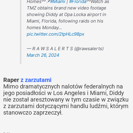
Homes⁰⁰📌
#Miami
|
#Florida
⁰⁰Watch as
TMZ obtains brand new video footage
showing Diddy at Opa Locka airport in
Miami, Florida, following raids on his
homes Monday…
pic.twitter.com/2tpHLc98px
— R A W S A L E R T S (@rawsalerts)
March 26, 2024
Raper
z zarzutami
Mimo dramatycznych nalotów federalnych na
jego posiadłości w Los Angeles i Miami, Diddy
nie został aresztowany w tym czasie w związku
z zarzutami dotyczącymi handlu ludźmi, którym
stanowczo zaprzeczył.