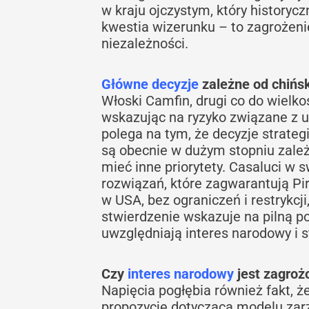
w kraju ojczystym, który historyc
kwestia wizerunku – to zagrożenie 
niezależności.
Główne decyzje
zależne od chińs
Włoski Camfin, drugi co do wielkoś
wskazując na ryzyko związane z 
polega na tym, że decyzje strateg
są obecnie w dużym stopniu zale
mieć inne priorytety. Casaluci w 
rozwiązań, które zagwarantują Pir
w USA, bez ograniczeń i restrykcj
stwierdzenie wskazuje na pilną po
uwzględniają interes narodowy i st
Czy
interes narodowy
jest zagroż
Napięcia pogłębia również fakt, 
propozycję dotyczącą modelu zarz