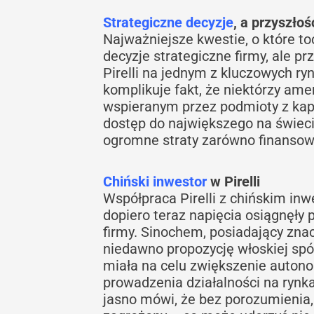
Strategiczne decyzje
, a przyszłoś
Najważniejsze kwestie, o które to
decyzje strategiczne firmy, ale 
Pirelli na jednym z kluczowych 
komplikuje fakt, że niektórzy ame
wspieranym przez podmioty z kap
dostęp do największego na świec
ogromne straty zarówno finansowe
Chiński inwestor
w Pirelli
Współpraca Pirelli z chińskim inw
dopiero teraz napięcia osiągnęły
firmy. Sinochem, posiadający znac
niedawno propozycję włoskiej spół
miała na celu zwiększenie autonom
prowadzenia działalności na rynka
jasno mówi, że bez porozumienia, 