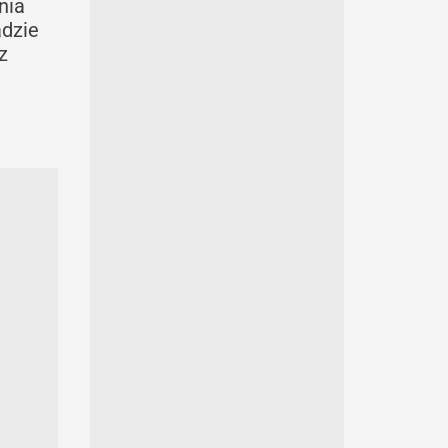
nia
adzie
z