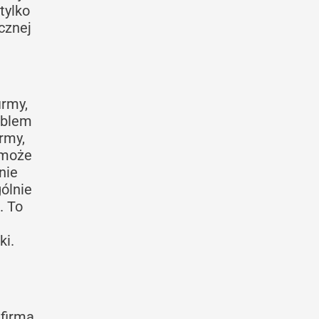
tylko
cznej
irmy,
oblem
rmy,
 może
nie
gólnie
. To
ki.
firmą.