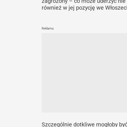
zagrożony – co może uderzyć nie t
również w jej pozycję we Włosze
Reklama
Szczególnie dotkliwe mogłoby by