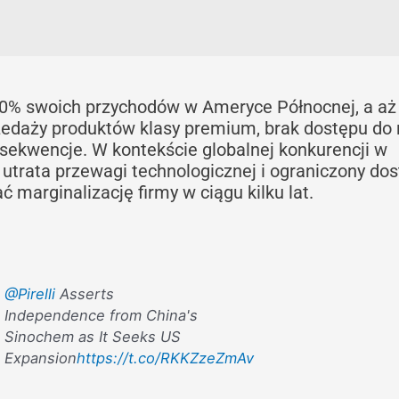
d 20% swoich przychodów w Ameryce Północnej, a a
zedaży produktów klasy premium, brak dostępu do 
ekwencje. W kontekście globalnej konkurencji w
 utrata przewagi technologicznej i ograniczony do
marginalizację firmy w ciągu kilku lat.
@Pirelli
Asserts
Independence from China's
Sinochem as It Seeks US
Expansion
https://t.co/RKKZzeZmAv