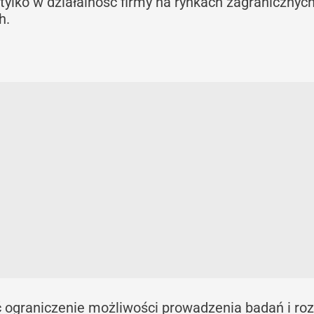
ylko w działalność firmy na rynkach zagranicznych
ch.
ć ograniczenie możliwości prowadzenia badań i ro