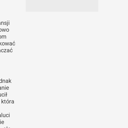
nsji
kowo
tom
okować
aczać
ednak
anie
cił
 która
luci
ie