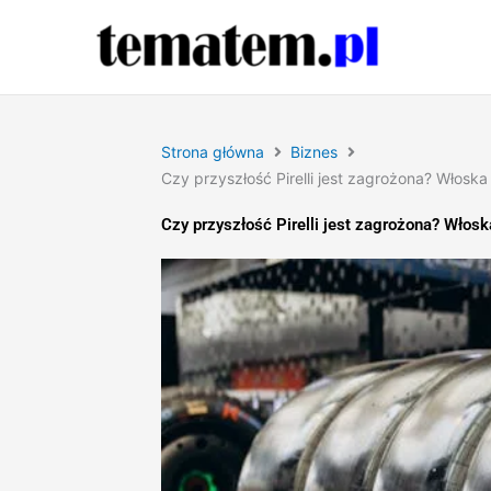
Przejdź
do
treści
Strona główna
Biznes
Czy przyszłość Pirelli jest zagrożona? Włosk
Czy przyszłość Pirelli jest zagrożona? Włos