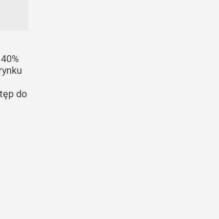
ż 40%
rynku
stęp do