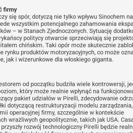
ć firmy
czy się spór, dotyczą nie tylko wpływu Sinochem na
przede wszystkim potencjalnego zahamowania ekspa
rynków – w Stanach Zjednoczonych. Sytuację dodat
rykańscy politycy otwarcie sprzeciwiają się projek
itałem chińskim. Taki opór może skutecznie zabl
ie rynku produktów motoryzacyjnych, co może ozn
, jak i wizerunkowe dla włoskiego giganta.
estorem od początku budziła wiele kontrowersji, j
 poziom, który może realnie wpłynąć na funkcjonow
zący pakiet udziałów w Pirelli, zdecydowanie odrzu
ki dotyczącą restrukturyzacji modelu zarządzania,
ii operacyjnej firmy, szczególnie w kontekście
ch wrażliwych geopolitycznie, takich jak USA. Casa
przyszły rozwój technologiczny Pirelli będzie realn