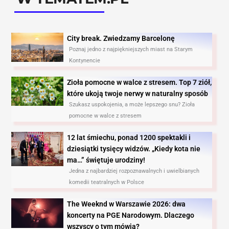
City break. Zwiedzamy Barcelonę​
Poznaj jedno z najpiękniejszych miast na Starym
Kontynencie
Zioła pomocne w walce z stresem. Top 7 ziół,
które ukoją twoje nerwy w naturalny sposób
Szukasz uspokojenia, a może lepszego snu? Zioła
pomocne w walce z stresem
12 lat śmiechu, ponad 1200 spektakli i
dziesiątki tysięcy widzów. „Kiedy kota nie
ma…” świętuje urodziny!
Jedna z najbardziej rozpoznawalnych i uwielbianych
komedii teatralnych w Polsce
The Weeknd w Warszawie 2026: dwa
koncerty na PGE Narodowym. Dlaczego
wszyscy o tym mówią?