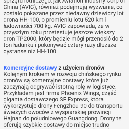
sprzętu lotniczego, jak Aviation Industry Corp of
China (AVIC), również podejmują wyzwanie, co
zostało pokazane przez niedawny dziewiczy lot
drona HH-100, o promieniu lotu 520 km i
ładowności 700 kg. AVIC zapowiada, że w
przyszłym roku przetestuje jeszcze większy
dron TP2000, który będzie mógł przenosić do 2
ton ładunku i pokonywać cztery razy dłuższe
dystanse niż HH-100.
Komercyjne dostawy
z użyciem dronów
Kolejnym krokiem w rozwoju chińskiego rynku
dronów są komercyjne dostawy, które już
zaczynają odgrywać istotną rolę w logistyce.
Przykładem jest firma Phoenix Wings, część
giganta dostawczego SF Express, która
wykorzystuje drony Fengzhou-90 do transportu
świeżych owoców z wyspiarskiej prowincji
Hajnan do południowego Guangdong. Drony te
oferują szybkie dostawy do miejsc trudno