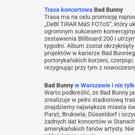
Trasa koncertowa
Bad Bunny
Trasa ma na celu promocję najno
„DeBÍ TiRAR MáS FOToS”, który uka
ogromnym sukcesem komercyjnym,
zestawienia Billboard 200 i utrzym
tygodni. Album został okrzyknięty
projektów w karierze Bad Bunnie
portorykańskich korzeni, czerpiąc
rezygnując przy tym z nowoczesny
Bad Bunny
w Warszawie
i nie tyl
Warto podkreślić, że Bad Bunny jak
zrealizuje w pełni stadionową tra
znajdziemy największe miasta świa
Paryż, Bruksela, Düsseldorf i oc
żadnych dat koncertów w Stanach
amerykańskich fanów artysty. Nie