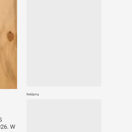
Reklama
S
026. W