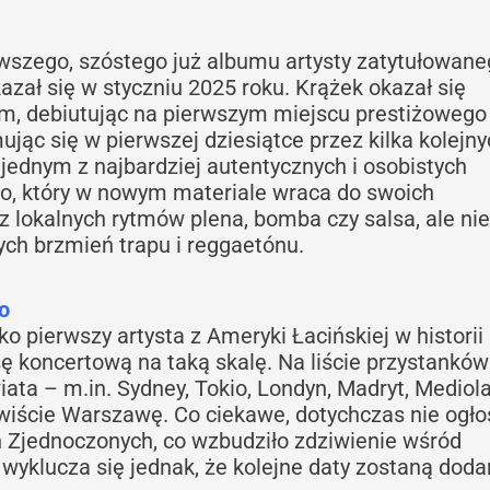
wszego, szóstego już albumu artysty zatytułowan
zał się w styczniu 2025 roku. Krążek okazał się
 debiutując na pierwszym miejscu prestiżowego
ując się w pierwszej dziesiątce przez kilka kolejn
 jednym z najbardziej autentycznych i osobistych
go, który w nowym materiale wraca do swoich
 z lokalnych rytmów plena, bomba czy salsa, ale nie
ch brzmień trapu i reggaetónu.
ko
o pierwszy artysta z Ameryki Łacińskiej w historii
sę koncertową na taką skalę. Na liście przystanków
ta – m.in. Sydney, Tokio, Londyn, Madryt, Mediola
zywiście Warszawę. Co ciekawe, dotychczas nie ogł
 Zjednoczonych, co wzbudziło zdziwienie wśród
 wyklucza się jednak, że kolejne daty zostaną dod