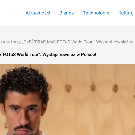
Aktualności
Biznes
Technologie
Kultura
a w trasę „DeBÍ TiRAR MáS FOToS World Tour”. Wystąpi również w 
 FOToS World Tour”. Wystąpi również w Polsce!