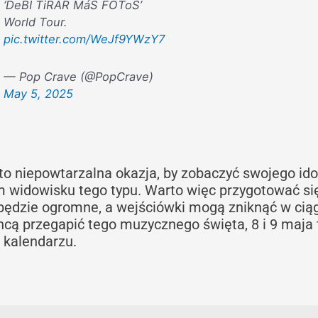
‘DeBÍ TiRAR MáS FOToS’
World Tour.
pic.twitter.com/WeJf9YWzY7
— Pop Crave (@PopCrave)
May 5, 2025
to niepowtarzalna okazja, by zobaczyć swojego ido
widowisku tego typu. Warto więc przygotować si
 będzie ogromne, a wejściówki mogą zniknąć w cią
 chcą przegapić tego muzycznego święta, 8 i 9 maja 
 kalendarzu.