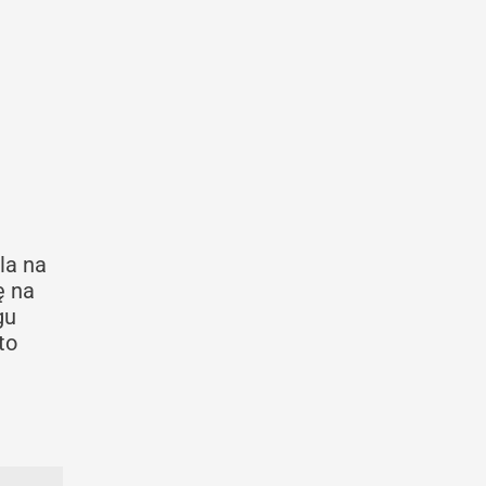
la na
ę na
gu
to