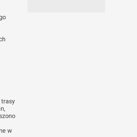
ego
ych
 trasy
n,
oszono
ane w