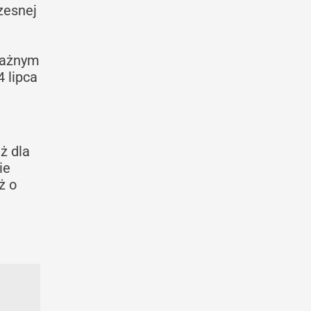
zesnej
ważnym
 lipca
ż dla
ie
ż o