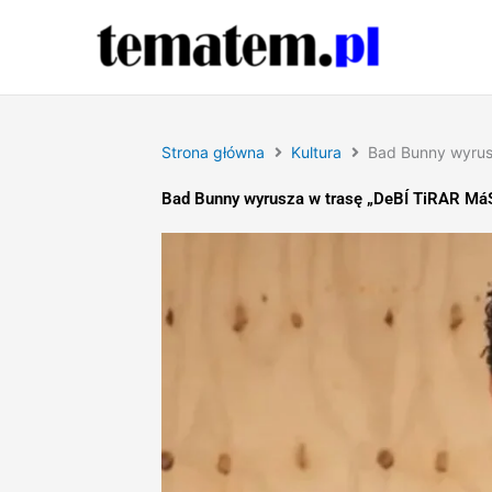
Przejdź
do
treści
Strona główna
Kultura
Bad Bunny wyrusz
Bad Bunny wyrusza w trasę „DeBÍ TiRAR MáS